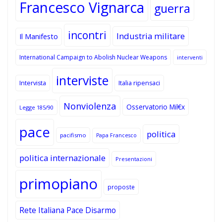
Francesco Vignarca
guerra
incontri
Industria militare
Il Manifesto
International Campaign to Abolish Nuclear Weapons
interventi
interviste
Intervista
Italia ripensaci
Nonviolenza
Osservatorio Mil€x
Legge 185/90
pace
politica
pacifismo
Papa Francesco
politica internazionale
Presentazioni
primopiano
proposte
Rete Italiana Pace Disarmo