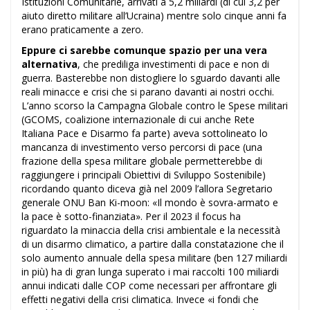
Istituzioni Comunitarie, arrivati a 5,2 miliardi (di cui 3,2 per
aiuto diretto militare all’Ucraina) mentre solo cinque anni fa
erano praticamente a zero.
Eppure ci sarebbe comunque spazio per una vera
alternativa
, che prediliga investimenti di pace e non di
guerra. Basterebbe non distogliere lo sguardo davanti alle
reali minacce e crisi che si parano davanti ai nostri occhi.
L’anno scorso la Campagna Globale contro le Spese militari
(GCOMS, coalizione internazionale di cui anche Rete
Italiana Pace e Disarmo fa parte) aveva sottolineato lo
mancanza di investimento verso percorsi di pace (una
frazione della spesa militare globale permetterebbe di
raggiungere i principali Obiettivi di Sviluppo Sostenibile)
ricordando quanto diceva già nel 2009 l’allora Segretario
generale ONU Ban Ki-moon: «Il mondo è sovra-armato e
la pace è sotto-finanziata». Per il 2023 il focus ha
riguardato la minaccia della crisi ambientale e la necessità
di un disarmo climatico, a partire dalla constatazione che il
solo aumento annuale della spesa militare (ben 127 miliardi
in più) ha di gran lunga superato i mai raccolti 100 miliardi
annui indicati dalle COP come necessari per affrontare gli
effetti negativi della crisi climatica. Invece «i fondi che