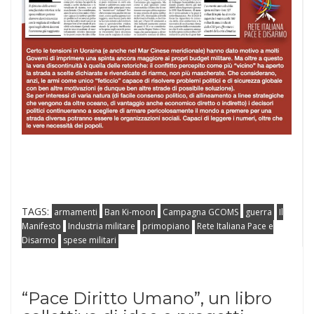
TAGS:
armamenti
Ban Ki-moon
Campagna GCOMS
guerra
Il
Manifesto
Industria militare
primopiano
Rete Italiana Pace e
Disarmo
spese militari
“Pace Diritto Umano”, un libro