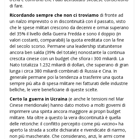
di fare.
Ricordando sempre che non ci troviamo
di fronte ad
un rialzo imprevisto o in discontinuità con il passato, visto
che le spese militari crescono da decenni e ormai superano
del 35% il livello della Guerra Fredda e sono il doppio (in
valori costanti, comparabili) la quota ereditata con la fine
del secolo scorso. Permane una leadership statunitense
ancora ben salda (39% del totale) nonostante la continua
crescita cinese con un budget che sfiora i 300 miliardi. La
Nato totalizza 1.232 miliardi di dollari, che superano di gran
lunga i circa 380 miliardi combinati di Russia e Cina. In
generale permane poi la tendenza a trasferire una quota
sempre più alta di spesa militare nei fatturati delle industrie
belliche, le vere beneficiarie di queste scelte.
Certo la guerra in Ucraina
(e anche le tensioni nel Mar
Cinese meridionale) hanno dato motivo a molti governi di
imprimere una spinta ancora maggiore ai propri budget
militare. Ma oltre a questo la vera discontinuità è quella
delle retoriche: il conflitto percepito come più «vicino» ha
aperto la strada a scelte dichiarate e rivendicate di riarmo,
non più mascherate. Che considerano, anzi, le armi come