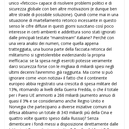
unico «feticcio» capace di risolvere problemi politici e di
sicurezza globale con ben altre motivazioni (e dunque ben
altre strade di possibile soluzione). Quindi come mai in una
situazione di martellamento retorico incessante in questo
senso le cifre diffuse in questi giorni suscitano così poco
interesse in certi ambienti e addirittura sono stati ignorati
dalle principali testate “mainstream” italiane? Perché con
una vera analisi dei numeri, come quella appena
tratteggiata, una buona parte della facciata retorica del
militarismo si sgretolerebbe evidenziando la propria
inefficacia: se la spesa negli eserciti potesse veramente
darci sicurezza forse con le migliaia di miliardi spesi negli
ultimi decenni l’avremmo già raggiunta. Ma come si può
ignorare come «non notizia» il fatto che il continente
europeo abbia registrato una crescita di spesa militare del
13%, ritornando ai livelli della Guerra Fredda, o che il totale
per i Paesi UE ammonti a 266 miliardi (aumento annuo di
quasi il 3% e se consideriamo anche Regno Unito e
Norvegia che partecipano a diverse iniziative comuni di
difesa abbiamo un totale di 343 miliardi: più della Cina e
quattro volte quanto speso dalla Russia)? Senza
dimenticare i fondi messi a disposizione direttamente dalle