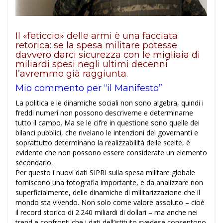
Il «feticcio» delle armi è una facciata
retorica: se la spesa militare potesse
davvero darci sicurezza con le migliaia di
miliardi spesi negli ultimi decenni
l’avremmo già raggiunta.
Mio commento per “il Manifesto”
La politica e le dinamiche sociali non sono algebra, quindi i
freddi numeri non possono descriverne e determinarne
tutto il campo. Ma se le cifre in questione sono quelle dei
bilanci pubblici, che rivelano le intenzioni dei governanti e
soprattutto determinano la realizzabilità delle scelte, è
evidente che non possono essere considerate un elemento
secondario.
Per questo i nuovi dati SIPRI sulla spesa militare globale
forniscono una fotografia importante, e da analizzare non
superficialmente, delle dinamiche di militarizzazione che il
mondo sta vivendo. Non solo come valore assoluto – cioè
il record storico di 2.240 miliardi di dollari – ma anche nei
trend e confronti che i dati dell’istituto svedese consentono