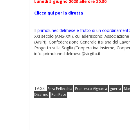
Lunedì 5 giugno 2023 alle ore 20.30
Clicca qui per la diretta
Il
primolunedìdelmese è frutto di un coordinamen
XXI secolo (ANS-XXI), cui aderiscono: Associazione C
(ANPI), Confederazione Generale Italiana del Lavoro 
Progetto sulla Soglia (Cooperativa Insieme, Cooper
info: primolunedidelmese@virgilio.it
TAGS:
Enza Pellecchia
Francesco Vignarca
guerra
Mar
Disarmo
RuniPace