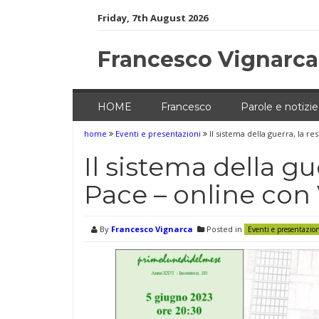
Skip
Friday, 7th August 2026
to
content
Francesco Vignarca
HOME
Francesco
Parole e notizie
home
Eventi e presentazioni
Il sistema della guerra, la re
Il sistema della gue
Pace – online con 
By
Francesco Vignarca
Posted in
Eventi e presentazio