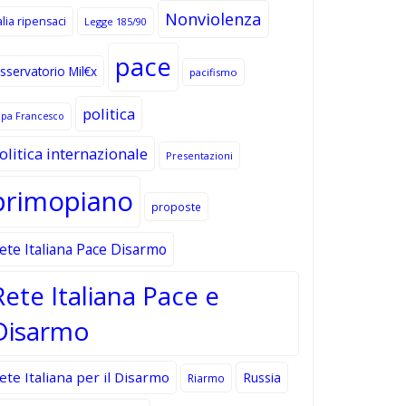
Nonviolenza
alia ripensaci
Legge 185/90
pace
sservatorio Mil€x
pacifismo
politica
apa Francesco
olitica internazionale
Presentazioni
primopiano
proposte
ete Italiana Pace Disarmo
Rete Italiana Pace e
Disarmo
ete Italiana per il Disarmo
Russia
Riarmo