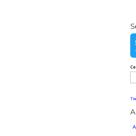
S
Ce
Tw
A
A