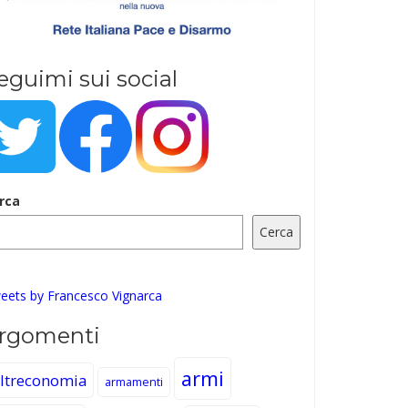
eguimi sui social
rca
Cerca
eets by Francesco Vignarca
rgomenti
armi
ltreconomia
armamenti