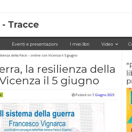
 - Tracce
Eventi e presentazioni
I miei libri
Video
C
silienza della Pace – online con Vicenza il 5 giugno
“
rra, la resilienza della
l
Vicenza il 5 giugno
p
Posted on
1 Giugno 2023
ni