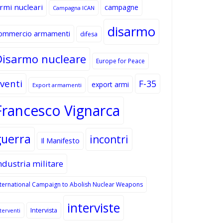
rmi nucleari
campagne
Campagna ICAN
disarmo
ommercio armamenti
difesa
Disarmo nucleare
Europe for Peace
venti
F-35
export armi
Export armamenti
Francesco Vignarca
guerra
incontri
Il Manifesto
ndustria militare
nternational Campaign to Abolish Nuclear Weapons
interviste
Intervista
terventi