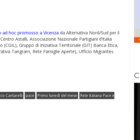
to ad hoc promosso a Vicenza
da Alternativa Nord/Sud per il
entro Astalli, Associazione Nazionale Partigiani d’Italia
(CGIL), Gruppo di Iniziativa Territoriale (GIT) Banca Etica,
ativa Tangram, Rete Famiglie Aperte), Ufficio Migrantes.
C
co Cantarelli
pace
Primo lunedì del mese
Rete Italiana Pace e