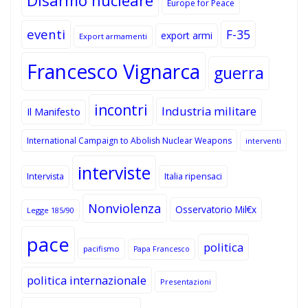
Disarmo nucleare
Europe for Peace
eventi
F-35
export armi
Export armamenti
Francesco Vignarca
guerra
incontri
Industria militare
Il Manifesto
International Campaign to Abolish Nuclear Weapons
interventi
interviste
Intervista
Italia ripensaci
Nonviolenza
Osservatorio Mil€x
Legge 185/90
pace
politica
pacifismo
Papa Francesco
politica internazionale
Presentazioni