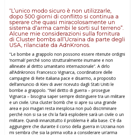
“L’unico modo sicuro è non utilizzarle,
dopo 500 giorni di conflitto si continua a
sperare che quasi miracolosamente un
sistema d’arma cambi le sorti sul terreno”.
Alcune mie considerazioni sulla fornitura
di Cluster bombs all’Ucraina da parte degli
USA, rilanciate da AdnKronos.
“Le bombe a grappolo non possono essere ritenute ordigni
‘normali’ perché sono strutturalmente inumane e non
allineate al diritto umanitario internazionale”. A dirlo
all’Adnkronos Francesco Vignarca, coordinatore delle
campagne di Rete italiana pace e disarmo, a proposito
dell’annuncio di Kiev di aver ricevuto dagli Stati Uniti le
bombe a grappolo. “Nel diritto di guerra – prosegue
Vignarca – bisogna saper sempre distinguere tra un militare
e un civile. Una cluster bomb che si apre su una grande
area e poi magari resta inesplosa non può discriminare
perché non si sa se chi la farà esplodere sarà un civile o un
militare. Quindi innanzitutto il problema è alla base. C’è da
aggiungere che durante il corso della guerra in Ucraina non
mi sembra che sia la prima volta a considerare un’arma