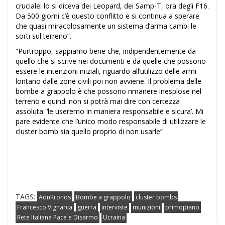
cruciale: lo si diceva dei Leopard, dei Samp-T, ora degli F16.
Da 500 giorni c’è questo conflitto e si continua a sperare
che quasi miracolosamente un sistema d’arma cambi le
sorti sul terreno”.
“Purtroppo, sappiamo bene che, indipendentemente da
quello che si scrive nei documenti e da quelle che possono
essere le intenzioni iniziali, riguardo all’utilizzo delle armi
lontano dalle zone civili poi non avviene. Il problema delle
bombe a grappolo è che possono rimanere inesplose nel
terreno e quindi non si potrà mai dire con certezza
assoluta: ‘le useremo in maniera responsabile e sicura’. Mi
pare evidente che l’unico modo responsabile di utilizzare le
cluster bomb sia quello proprio di non usarle”
TAGS:
AdnKronos
Bombe a grappolo
cluster bombs
Francesco Vignarca
guerra
interviste
munizioni
primopiano
Rete Italiana Pace e Disarmo
Ucraina