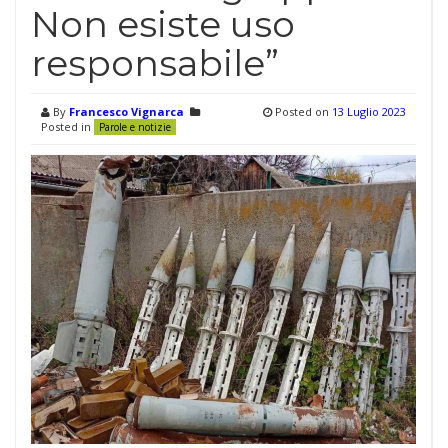
Non esiste uso
responsabile”
By
Francesco Vignarca
Posted on
13 Luglio 2023
Posted in
Parole e notizie