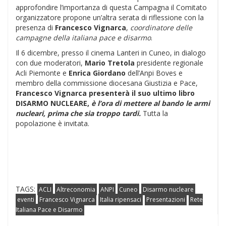
approfondire l’importanza di questa Campagna il Comitato
organizzatore propone un’altra serata di riflessione con la
presenza di
Francesco Vignarca
,
coordinatore delle
campagne della italiana pace e disarmo
.
Il 6 dicembre, presso il cinema Lanteri in Cuneo, in dialogo
con due moderatori,
Mario Tretola
presidente regionale
Acli Piemonte e
Enrica Giordano
dell’Anpi Boves e
membro della commissione diocesana Giustizia e Pace,
Francesco Vignarca presenterà il suo ultimo libro
DISARMO NUCLEARE,
è l’ora di mettere al bando le armi
nucleari, prima che sia troppo tardi.
Tutta la
popolazione è invitata.
TAGS:
ACLI
Altreconomia
ANPI
Cuneo
Disarmo nucleare
eventi
Francesco Vignarca
Italia ripensaci
Presentazioni
Rete
Italiana Pace e Disarmo