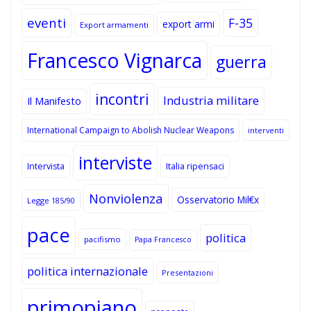
eventi
F-35
export armi
Export armamenti
Francesco Vignarca
guerra
incontri
Industria militare
Il Manifesto
International Campaign to Abolish Nuclear Weapons
interventi
interviste
Intervista
Italia ripensaci
Nonviolenza
Osservatorio Mil€x
Legge 185/90
pace
politica
pacifismo
Papa Francesco
politica internazionale
Presentazioni
primopiano