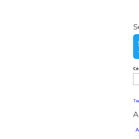
S
Ce
Tw
A
A