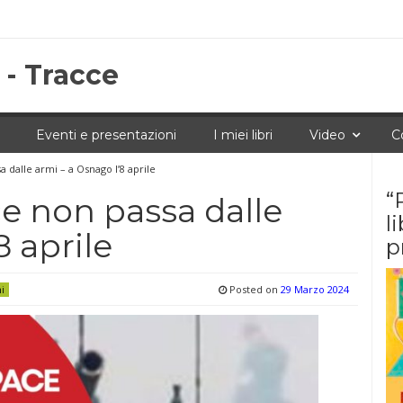
 - Tracce
Eventi e presentazioni
I miei libri
Video
C
a dalle armi – a Osnago l’8 aprile
“
ce non passa dalle
l
8 aprile
p
Posted on
29 Marzo 2024
ni