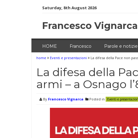
Skip
Saturday, 8th August 2026
to
content
Francesco Vignarca
HOME
Francesco
Parole e notizie
home
Eventi e presentazioni
La difesa della Pace non pass
La difesa della Pa
armi – a Osnago l’
By
Francesco Vignarca
Posted in
Eventi e presentazio