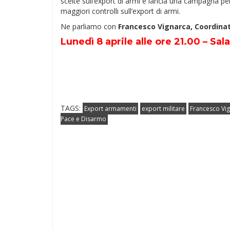
scelte sull’export di armi e lancia una campagna 
maggiori controlli sull’export di armi.
Ne parliamo con
Francesco Vignarca, Coordina
Lunedì 8 aprile alle ore 21.00 – Sal
TAGS:
Export armamenti
export militare
Francesco Vi
Pace e Disarmo