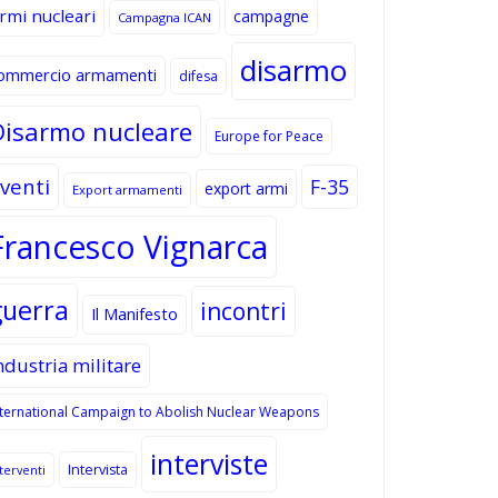
rmi nucleari
campagne
Campagna ICAN
disarmo
ommercio armamenti
difesa
Disarmo nucleare
Europe for Peace
venti
F-35
export armi
Export armamenti
Francesco Vignarca
guerra
incontri
Il Manifesto
ndustria militare
nternational Campaign to Abolish Nuclear Weapons
interviste
Intervista
terventi