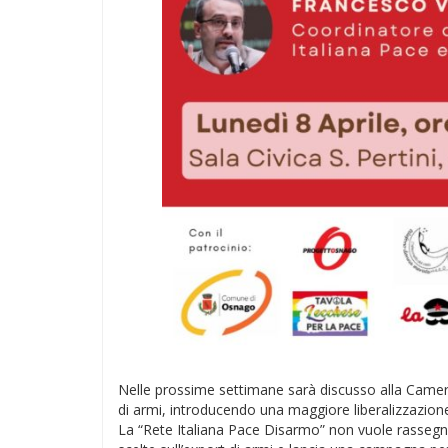
Nelle prossime settimane sarà discusso alla Camera
di armi, introducendo una maggiore liberalizzazione
La “Rete Italiana Pace Disarmo” non vuole rassegnars