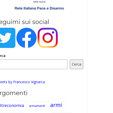
eguimi sui social
rca
Cerca
eets by Francesco Vignarca
rgomenti
armi
ltreconomia
armamenti