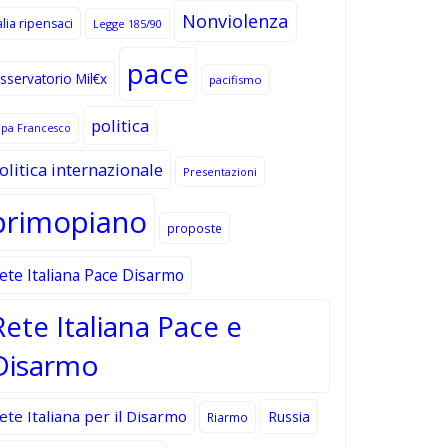
Nonviolenza
alia ripensaci
Legge 185/90
pace
sservatorio Mil€x
pacifismo
politica
apa Francesco
olitica internazionale
Presentazioni
primopiano
proposte
ete Italiana Pace Disarmo
Rete Italiana Pace e
Disarmo
ete Italiana per il Disarmo
Russia
Riarmo