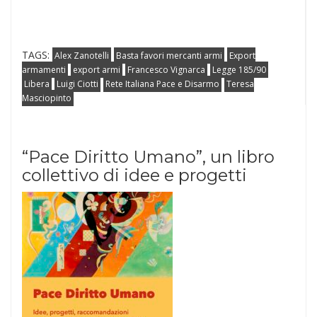
TAGS:
Alex Zanotelli
Basta favori mercanti armi
Export
armamenti
export armi
Francesco Vignarca
Legge 185/90
Libera
Luigi Ciotti
Rete Italiana Pace e Disarmo
Teresa
Masciopinto
“Pace Diritto Umano”, un libro
collettivo di idee e progetti