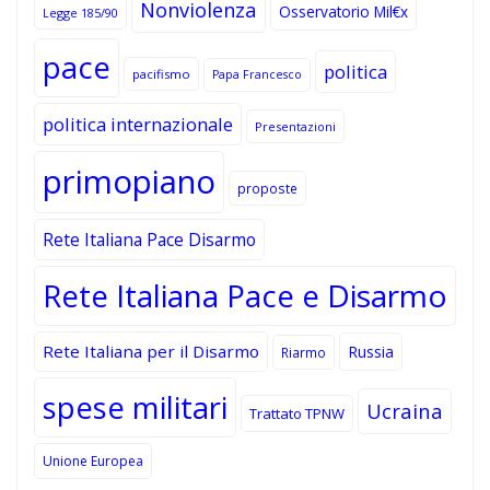
Nonviolenza
Osservatorio Mil€x
Legge 185/90
pace
politica
pacifismo
Papa Francesco
politica internazionale
Presentazioni
primopiano
proposte
Rete Italiana Pace Disarmo
Rete Italiana Pace e Disarmo
Rete Italiana per il Disarmo
Russia
Riarmo
spese militari
Ucraina
Trattato TPNW
Unione Europea