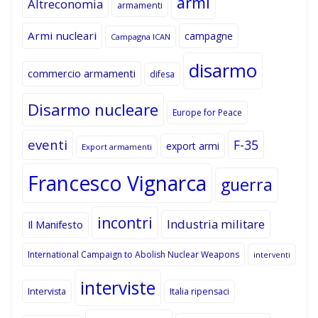
armi
Altreconomia
armamenti
Armi nucleari
campagne
Campagna ICAN
disarmo
commercio armamenti
difesa
Disarmo nucleare
Europe for Peace
eventi
F-35
export armi
Export armamenti
Francesco Vignarca
guerra
incontri
Industria militare
Il Manifesto
International Campaign to Abolish Nuclear Weapons
interventi
interviste
Intervista
Italia ripensaci