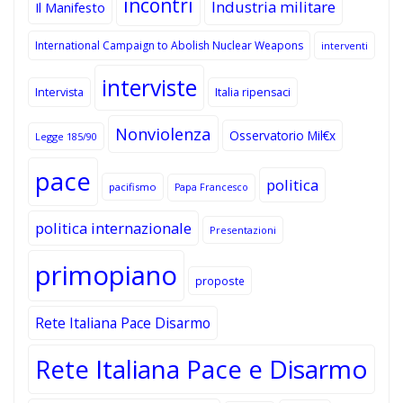
incontri
Industria militare
Il Manifesto
International Campaign to Abolish Nuclear Weapons
interventi
interviste
Intervista
Italia ripensaci
Nonviolenza
Osservatorio Mil€x
Legge 185/90
pace
politica
pacifismo
Papa Francesco
politica internazionale
Presentazioni
primopiano
proposte
Rete Italiana Pace Disarmo
Rete Italiana Pace e Disarmo