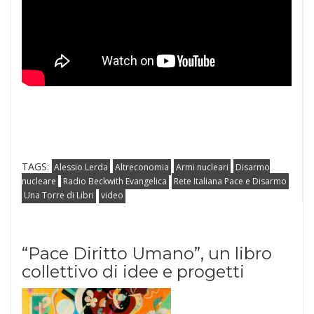
TAGS:
Alessio Lerda
Altreconomia
Armi nucleari
Disarmo
nucleare
Radio Beckwith Evangelica
Rete Italiana Pace e Disarmo
Una Torre di Libri
video
“Pace Diritto Umano”, un libro
collettivo di idee e progetti