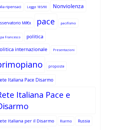
Nonviolenza
alia ripensaci
Legge 185/90
pace
sservatorio Mil€x
pacifismo
politica
apa Francesco
olitica internazionale
Presentazioni
primopiano
proposte
ete Italiana Pace Disarmo
Rete Italiana Pace e
Disarmo
ete Italiana per il Disarmo
Russia
Riarmo