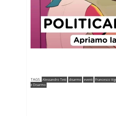
TAGS:
Alessandro Tinti
disarmo
eventi
Francesco Vig
e Disarmo