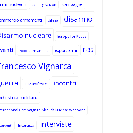
rmi nucleari
campagne
Campagna ICAN
disarmo
ommercio armamenti
difesa
Disarmo nucleare
Europe for Peace
venti
F-35
export armi
Export armamenti
Francesco Vignarca
guerra
incontri
Il Manifesto
ndustria militare
nternational Campaign to Abolish Nuclear Weapons
interviste
Intervista
terventi