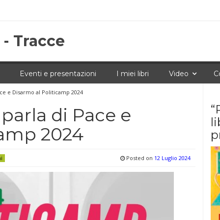
 - Tracce
Eventi e presentazioni
I miei libri
Video
C
Pace e Disarmo al Politicamp 2024
“
 parla di Pace e
l
camp 2024
p
Posted on
12 Luglio 2024
ni