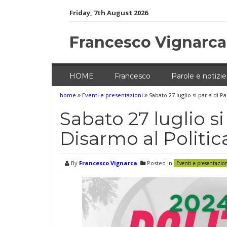
Skip
Friday, 7th August 2026
to
content
Francesco Vignarca
HOME
Francesco
Parole e notizie
home
Eventi e presentazioni
Sabato 27 luglio si parla di 
Sabato 27 luglio si
Disarmo al Politi
By
Francesco Vignarca
Posted in
Eventi e presentazio