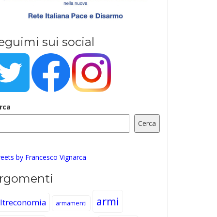
eguimi sui social
rca
Cerca
eets by Francesco Vignarca
rgomenti
armi
ltreconomia
armamenti