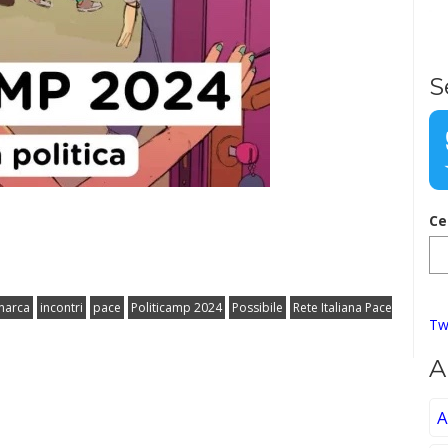
S
Ce
narca
incontri
pace
Politicamp 2024
Possibile
Rete Italiana Pace
Tw
A
A