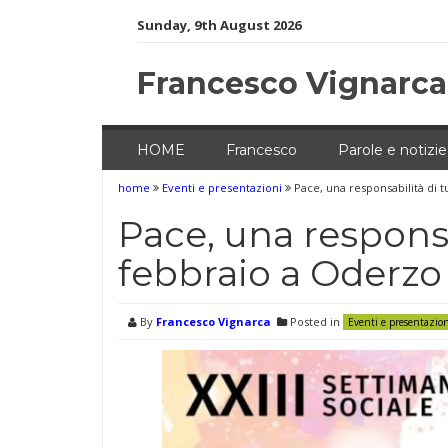
Skip
Sunday, 9th August 2026
to
content
Francesco Vignarca
HOME
Francesco
Parole e notizie
home
Eventi e presentazioni
Pace, una responsabilità di tu
Pace, una responsabi
febbraio a Oderzo 
By
Francesco Vignarca
Posted in
Eventi e presentazio