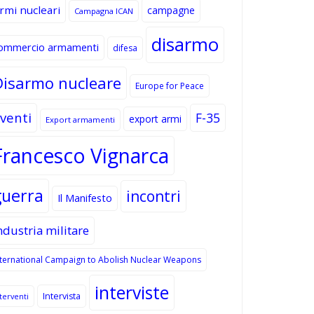
rmi nucleari
campagne
Campagna ICAN
disarmo
ommercio armamenti
difesa
Disarmo nucleare
Europe for Peace
venti
F-35
export armi
Export armamenti
Francesco Vignarca
guerra
incontri
Il Manifesto
ndustria militare
nternational Campaign to Abolish Nuclear Weapons
interviste
Intervista
terventi