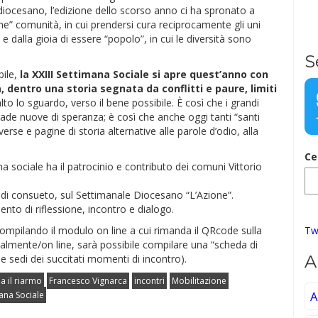
 diocesano, l’edizione dello scorso anno ci ha spronato a
sieme” comunità, in cui prendersi cura reciprocamente gli uni
e dalla gioia di essere “popolo”, in cui le diversità sono
S
bile,
la XXIII Settimana Sociale si apre quest’anno con
ra, dentro una storia segnata da conflitti e paure, limiti
lto lo sguardo, verso il bene possibile. È così che i grandi
ade nuove di speranza; è così che anche oggi tanti “santi
rse e pagine di storia alternative alle parole d’odio, alla
Ce
 sociale ha il patrocinio e contributo dei comuni Vittorio
i consueto, sul Settimanale Diocesano “L’Azione”.
to di riflessione, incontro e dialogo.
Tw
 compilando il modulo on line a cui rimanda il QRcode sulla
italmente/on line, sarà possibile compilare una “scheda di
A
le sedi dei succitati momenti di incontro).
a il riarmo
Francesco Vignarca
incontri
Mobilitazione
A
ana Sociale