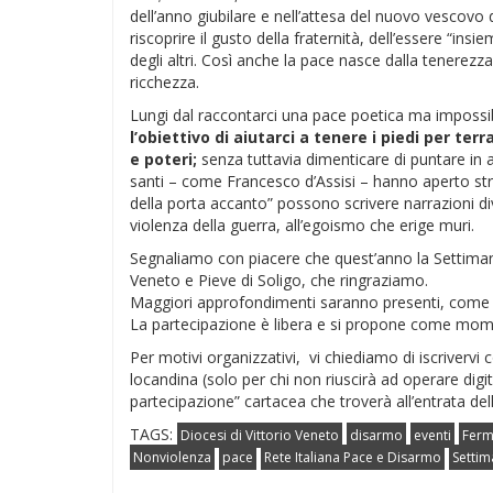
dell’anno giubilare e nell’attesa del nuovo vescovo
riscoprire il gusto della fraternità, dell’essere “in
degli altri. Così anche la pace nasce dalla tenerezza 
ricchezza.
Lungi dal raccontarci una pace poetica ma impossi
l’obiettivo di aiutarci a tenere i piedi per ter
e poteri;
senza tuttavia dimenticare di puntare in a
santi – come Francesco d’Assisi – hanno aperto str
della porta accanto” possono scrivere narrazioni dive
violenza della guerra, all’egoismo che erige muri.
Segnaliamo con piacere che quest’anno la Settimana
Veneto e Pieve di Soligo, che ringraziamo.
Maggiori approfondimenti saranno presenti, come d
La partecipazione è libera e si propone come momen
Per motivi organizzativi, vi chiediamo di iscrivervi
locandina (solo per chi non riuscirà ad operare dig
partecipazione” cartacea che troverà all’entrata del
TAGS:
Diocesi di Vittorio Veneto
disarmo
eventi
Ferm
Nonviolenza
pace
Rete Italiana Pace e Disarmo
Settim