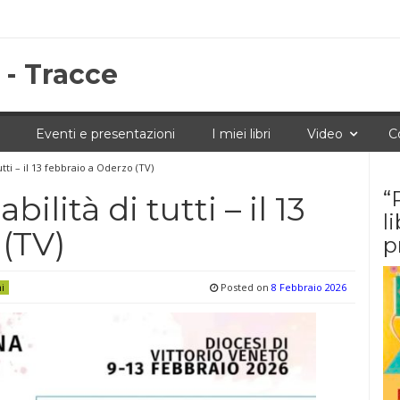
 - Tracce
Eventi e presentazioni
I miei libri
Video
C
tti – il 13 febbraio a Oderzo (TV)
“
lità di tutti – il 13
l
(TV)
p
Posted on
8 Febbraio 2026
ni