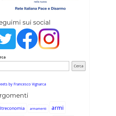
eguimi sui social
rca
Cerca
eets by Francesco Vignarca
rgomenti
armi
ltreconomia
armamenti