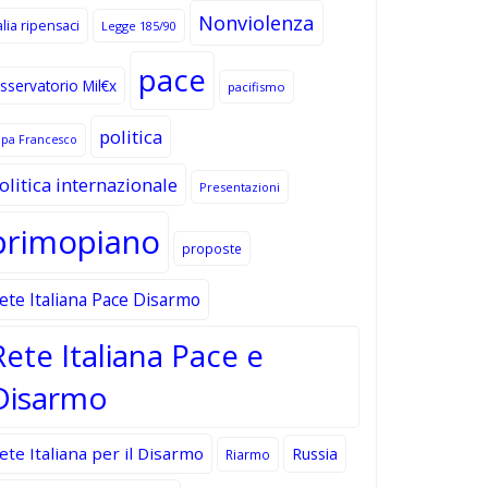
Nonviolenza
alia ripensaci
Legge 185/90
pace
sservatorio Mil€x
pacifismo
politica
apa Francesco
olitica internazionale
Presentazioni
primopiano
proposte
ete Italiana Pace Disarmo
Rete Italiana Pace e
Disarmo
ete Italiana per il Disarmo
Russia
Riarmo