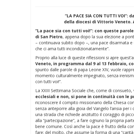
“LA PACE SIA CON TUTTI VOI”: dal
della diocesi di Vittorio Veneto.
“La pace sia con tutti voi!”: con queste parole
di San Pietro
, appena dopo la sua elezione a ponte
– continuava subito dopo –, una pace disarmata e 
che ci ama tutti incondizionatamente”.
Proprio alla luce di queste riflessioni si apre quest
Veneto, in programma dal 9 al 13 febbraio, con
spunto dalle parole di papa Leone XIV, vuole rappr
momento culturalmente impegnato, senza irenismi ret
con tutti voi!”.
La XXIII Settimana Sociale che, come di consueto,
ecclesiali e non, si pone in continuità con le 
riconoscere il compito missionario della Chiesa c
senza anteporre alla gioia del Vangelo l’ansia per i 
una strada che richiede anzitutto il coraggio di picc
alla “partecipazione”, a fare ognuno la propria parte
bene comune. Così anche la pace è frutto della cond
fare; del molto, che assume la forma di una “carità p