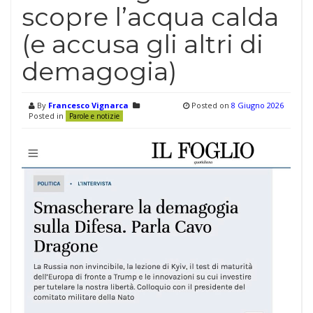
scopre l’acqua calda
(e accusa gli altri di
demagogia)
By
Francesco Vignarca
Posted on
8 Giugno 2026
Posted in
Parole e notizie