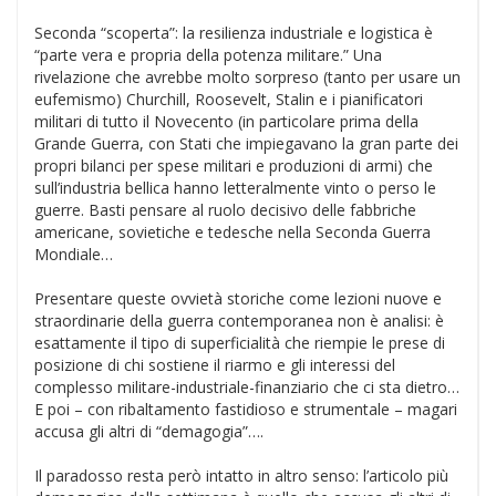
Seconda “scoperta”: la resilienza industriale e logistica è
“parte vera e propria della potenza militare.” Una
rivelazione che avrebbe molto sorpreso (tanto per usare un
eufemismo) Churchill, Roosevelt, Stalin e i pianificatori
militari di tutto il Novecento (in particolare prima della
Grande Guerra, con Stati che impiegavano la gran parte dei
propri bilanci per spese militari e produzioni di armi) che
sull’industria bellica hanno letteralmente vinto o perso le
guerre. Basti pensare al ruolo decisivo delle fabbriche
americane, sovietiche e tedesche nella Seconda Guerra
Mondiale…
Presentare queste ovvietà storiche come lezioni nuove e
straordinarie della guerra contemporanea non è analisi: è
esattamente il tipo di superficialità che riempie le prese di
posizione di chi sostiene il riarmo e gli interessi del
complesso militare-industriale-finanziario che ci sta dietro…
E poi – con ribaltamento fastidioso e strumentale – magari
accusa gli altri di “demagogia”….
Il paradosso resta però intatto in altro senso: l’articolo più