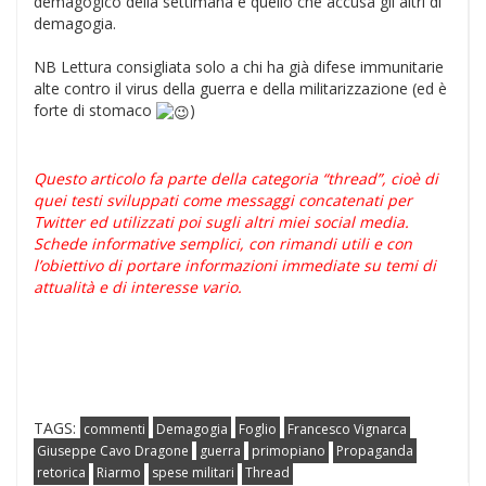
demagogico della settimana è quello che accusa gli altri di
demagogia.
NB Lettura consigliata solo a chi ha già difese immunitarie
alte contro il virus della guerra e della militarizzazione (ed è
forte di stomaco
)
Questo articolo fa parte della categoria “thread”, cioè di
quei testi sviluppati come messaggi concatenati per
Twitter ed utilizzati poi sugli altri miei social media.
Schede informative semplici, con rimandi utili e con
l’obiettivo di portare informazioni immediate su temi di
attualità e di interesse vario.
TAGS:
commenti
Demagogia
Foglio
Francesco Vignarca
Giuseppe Cavo Dragone
guerra
primopiano
Propaganda
retorica
Riarmo
spese militari
Thread