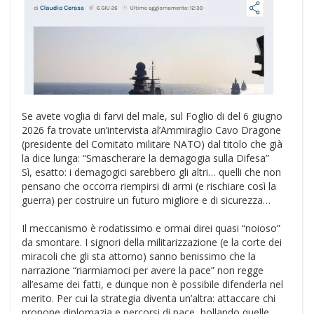
Se avete voglia di farvi del male, sul Foglio di del 6 giugno
2026 fa trovate un’intervista al’Ammiraglio Cavo Dragone
(presidente del Comitato militare NATO) dal titolo che già
la dice lunga: “Smascherare la demagogia sulla Difesa”
Sì, esatto: i demagogici sarebbero gli altri… quelli che non
pensano che occorra riempirsi di armi (e rischiare così la
guerra) per costruire un futuro migliore e di sicurezza…
Il meccanismo è rodatissimo e ormai direi quasi “noioso”
da smontare. I signori della militarizzazione (e la corte dei
miracoli che gli sta attorno) sanno benissimo che la
narrazione “riarmiamoci per avere la pace” non regge
all’esame dei fatti, e dunque non è possibile difenderla nel
merito. Per cui la strategia diventa un’altra: attaccare chi
propone diplomazia e percorsi di pace, bollando quelle