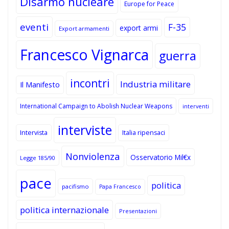
Disarmo nucleare
Europe for Peace
eventi
F-35
export armi
Export armamenti
Francesco Vignarca
guerra
incontri
Industria militare
Il Manifesto
International Campaign to Abolish Nuclear Weapons
interventi
interviste
Intervista
Italia ripensaci
Nonviolenza
Osservatorio Mil€x
Legge 185/90
pace
politica
pacifismo
Papa Francesco
politica internazionale
Presentazioni