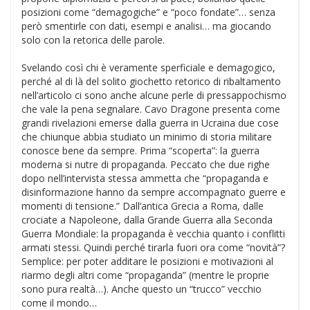
posizioni come “demagogiche” e “poco fondate”… senza
però smentirle con dati, esempi e analisi… ma giocando
solo con la retorica delle parole.
Svelando così chi è veramente sperficiale e demagogico,
perché al di là del solito giochetto retorico di ribaltamento
nell’articolo ci sono anche alcune perle di pressappochismo
che vale la pena segnalare. Cavo Dragone presenta come
grandi rivelazioni emerse dalla guerra in Ucraina due cose
che chiunque abbia studiato un minimo di storia militare
conosce bene da sempre. Prima “scoperta”: la guerra
moderna si nutre di propaganda. Peccato che due righe
dopo nell’intervista stessa ammetta che “propaganda e
disinformazione hanno da sempre accompagnato guerre e
momenti di tensione.” Dall’antica Grecia a Roma, dalle
crociate a Napoleone, dalla Grande Guerra alla Seconda
Guerra Mondiale: la propaganda è vecchia quanto i conflitti
armati stessi. Quindi perché tirarla fuori ora come “novità”?
Semplice: per poter additare le posizioni e motivazioni al
riarmo degli altri come “propaganda” (mentre le proprie
sono pura realtà…). Anche questo un “trucco” vecchio
come il mondo…