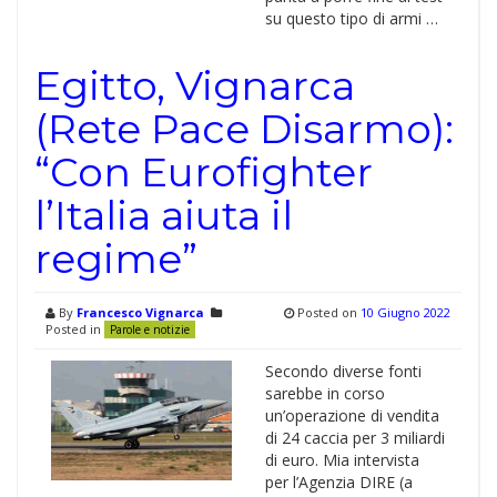
su questo tipo di armi …
Egitto, Vignarca
(Rete Pace Disarmo):
“Con Eurofighter
l’Italia aiuta il
regime”
By
Francesco Vignarca
Posted on
10 Giugno 2022
Posted in
Parole e notizie
Secondo diverse fonti
sarebbe in corso
un’operazione di vendita
di 24 caccia per 3 miliardi
di euro. Mia intervista
per l’Agenzia DIRE (a