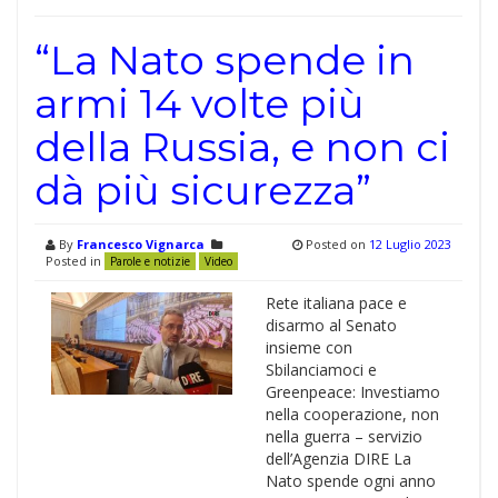
“La Nato spende in
armi 14 volte più
della Russia, e non ci
dà più sicurezza”
By
Francesco Vignarca
Posted on
12 Luglio 2023
Posted in
Parole e notizie
Video
Rete italiana pace e
disarmo al Senato
insieme con
Sbilanciamoci e
Greenpeace: Investiamo
nella cooperazione, non
nella guerra – servizio
dell’Agenzia DIRE La
Nato spende ogni anno