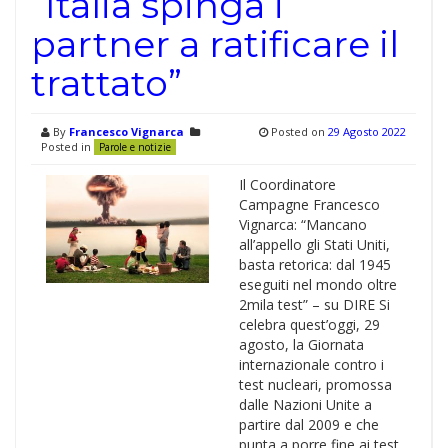
“Italia spinga i
partner a ratificare il
trattato”
By
Francesco Vignarca
Posted on
29 Agosto 2022
Posted in
Parole e notizie
Il Coordinatore
Campagne Francesco
Vignarca: “Mancano
all’appello gli Stati Uniti,
basta retorica: dal 1945
eseguiti nel mondo oltre
2mila test” – su DIRE Si
celebra quest’oggi, 29
agosto, la Giornata
internazionale contro i
test nucleari, promossa
dalle Nazioni Unite a
partire dal 2009 e che
punta a porre fine ai test