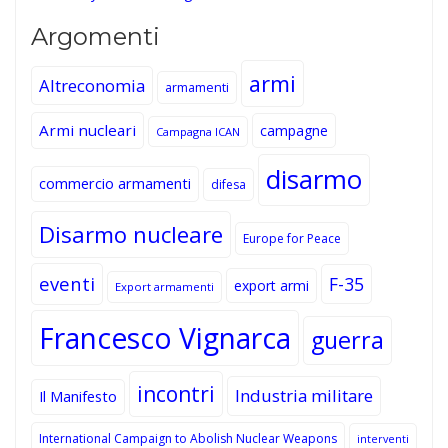
Argomenti
armi
Altreconomia
armamenti
Armi nucleari
campagne
Campagna ICAN
disarmo
commercio armamenti
difesa
Disarmo nucleare
Europe for Peace
eventi
F-35
export armi
Export armamenti
Francesco Vignarca
guerra
incontri
Industria militare
Il Manifesto
International Campaign to Abolish Nuclear Weapons
interventi