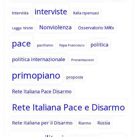
interviste
Intervista
Italia ripensaci
Nonviolenza
Osservatorio Mil€x
Legge 185/90
pace
politica
pacifismo
Papa Francesco
politica internazionale
Presentazioni
primopiano
proposte
Rete Italiana Pace Disarmo
Rete Italiana Pace e Disarmo
Rete Italiana per il Disarmo
Russia
Riarmo