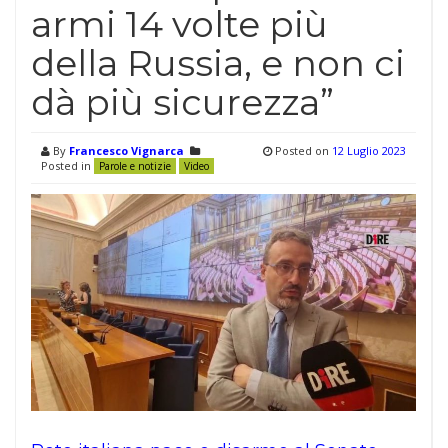
armi 14 volte più
della Russia, e non ci
dà più sicurezza”
By
Francesco Vignarca
Posted on
12 Luglio 2023
Posted in
Parole e notizie
Video