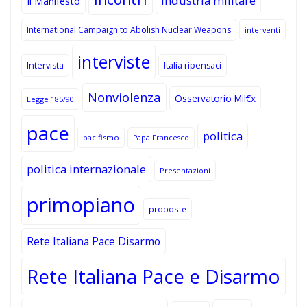
Industria militare
Il Manifesto
International Campaign to Abolish Nuclear Weapons
interventi
interviste
Intervista
Italia ripensaci
Nonviolenza
Osservatorio Mil€x
Legge 185/90
pace
politica
pacifismo
Papa Francesco
politica internazionale
Presentazioni
primopiano
proposte
Rete Italiana Pace Disarmo
Rete Italiana Pace e Disarmo