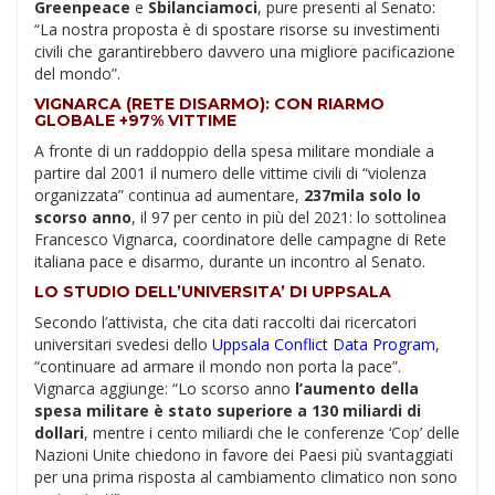
Greenpeace
e
Sbilanciamoci
, pure presenti al Senato:
“La nostra proposta è di spostare risorse su investimenti
civili che garantirebbero davvero una migliore pacificazione
del mondo”.
VIGNARCA (RETE DISARMO): CON RIARMO
GLOBALE +97% VITTIME
A fronte di un raddoppio della spesa militare mondiale a
partire dal 2001 il numero delle vittime civili di “violenza
organizzata” continua ad aumentare,
237mila solo lo
scorso anno
, il 97 per cento in più del 2021: lo sottolinea
Francesco Vignarca, coordinatore delle campagne di Rete
italiana pace e disarmo, durante un incontro al Senato.
LO STUDIO DELL’UNIVERSITA’ DI UPPSALA
Secondo l’attivista, che cita dati raccolti dai ricercatori
universitari svedesi dello
Uppsala Conflict Data Program
,
“continuare ad armare il mondo non porta la pace”.
Vignarca aggiunge: “Lo scorso anno
l’aumento della
spesa militare è stato superiore a 130 miliardi di
dollari
, mentre i cento miliardi che le conferenze ‘Cop’ delle
Nazioni Unite chiedono in favore dei Paesi più svantaggiati
per una prima risposta al cambiamento climatico non sono