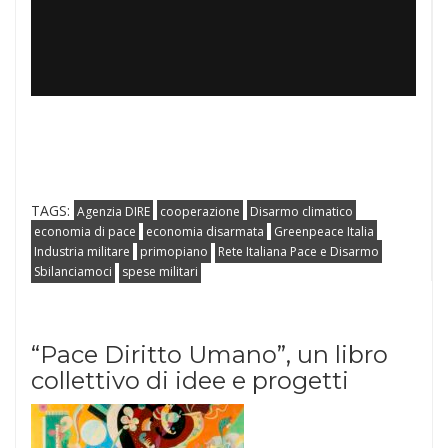
TAGS:
Agenzia DIRE
cooperazione
Disarmo climatico
economia di pace
economia disarmata
Greenpeace Italia
Industria militare
primopiano
Rete Italiana Pace e Disarmo
Sbilanciamoci
spese militari
“Pace Diritto Umano”, un libro
collettivo di idee e progetti