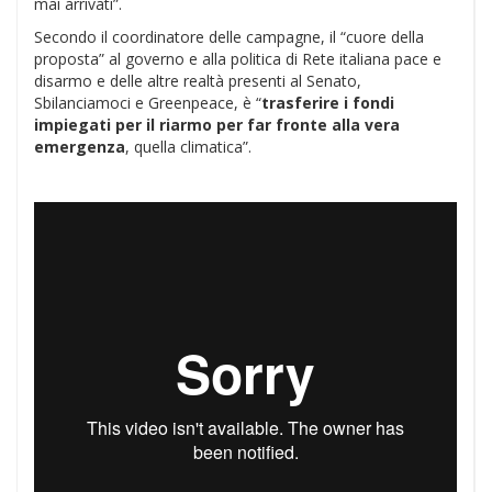
mai arrivati”.
Secondo il coordinatore delle campagne, il “cuore della
proposta” al governo e alla politica di Rete italiana pace e
disarmo e delle altre realtà presenti al Senato,
Sbilanciamoci e Greenpeace, è “
trasferire i fondi
im
piegati per il riarmo per far fronte alla vera
emergenza
, quella climatica”.