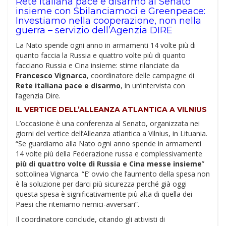
Rete italiana pace e disarmo al Senato
insieme con Sbilanciamoci e Greenpeace:
Investiamo nella cooperazione, non nella
guerra – servizio dell’
Agenzia DIRE
La Nato spende ogni anno in armamenti 14 volte più di
quanto faccia la Russia e quattro volte più di quanto
facciano Russia e Cina insieme: stime rilanciate da
Francesco Vignarca
, coordinatore delle campagne di
Rete italiana pace e disarmo
, in un’intervista con
l’agenzia Dire.
IL VERTICE DELL’ALLEANZA ATLANTICA A VILNIUS
L’occasione è una conferenza al Senato, organizzata nei
giorni del vertice dell’Alleanza atlantica a Vilnius, in Lituania.
“Se guardiamo alla Nato ogni anno spende in armamenti
14 volte più della Federazione russa e complessivamente
più di quattro volte di Russia e Cina messe insieme
”
sottolinea Vignarca. “E’ ovvio che l’aumento della spesa non
è la soluzione per darci più sicurezza perché già oggi
questa spesa è significativamente più alta di quella dei
Paesi che riteniamo nemici-avversari”.
Il coordinatore conclude, citando gli attivisti di