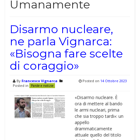
Umanamente
Disarmo nucleare,
ne parla Vignarca:
«Bisogna fare scelte
di coraggio»
By
Francesco Vignarca
Posted on
14 Ottobre 2023
Posted in
Parole e notizie
«Disarmo nucleare. È
ora di mettere al bando
le armi nucleari, prima
che sia troppo tardi»: un
appello
drammaticamente
attuale quello del titolo