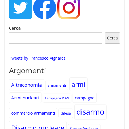
Cerca
Cerca
Tweets by Francesco Vignarca
Argomenti
armi
Altreconomia
armamenti
Armi nucleari
campagne
Campagna ICAN
disarmo
commercio armamenti
difesa
Disarmo nucleare
Europe for Peace