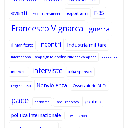
eventi
F-35
export armi
Export armamenti
Francesco Vignarca
guerra
incontri
Industria militare
Il Manifesto
International Campaign to Abolish Nuclear Weapons
interventi
interviste
Intervista
Italia ripensaci
Nonviolenza
Osservatorio Mil€x
Legge 185/90
pace
politica
pacifismo
Papa Francesco
politica internazionale
Presentazioni