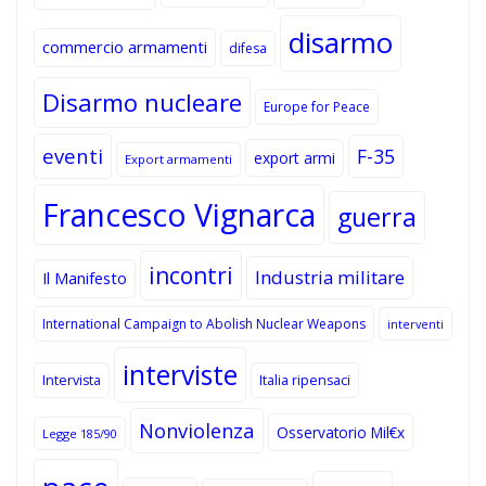
disarmo
commercio armamenti
difesa
Disarmo nucleare
Europe for Peace
eventi
F-35
export armi
Export armamenti
Francesco Vignarca
guerra
incontri
Industria militare
Il Manifesto
International Campaign to Abolish Nuclear Weapons
interventi
interviste
Intervista
Italia ripensaci
Nonviolenza
Osservatorio Mil€x
Legge 185/90