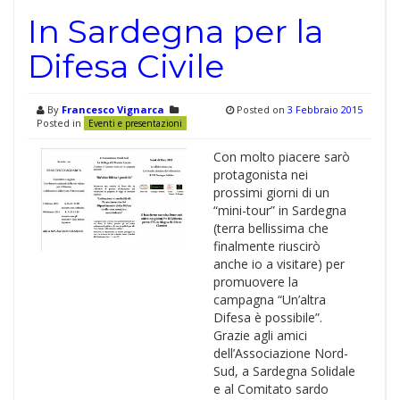
In Sardegna per la
Difesa Civile
By
Francesco Vignarca
Posted on
3 Febbraio 2015
Posted in
Eventi e presentazioni
Con molto piacere sarò
protagonista nei
prossimi giorni di un
“mini-tour” in Sardegna
(terra bellissima che
finalmente riuscirò
anche io a visitare) per
promuovere la
campagna “Un’altra
Difesa è possibile”.
Grazie agli amici
dell’Associazione Nord-
Sud, a Sardegna Solidale
e al Comitato sardo