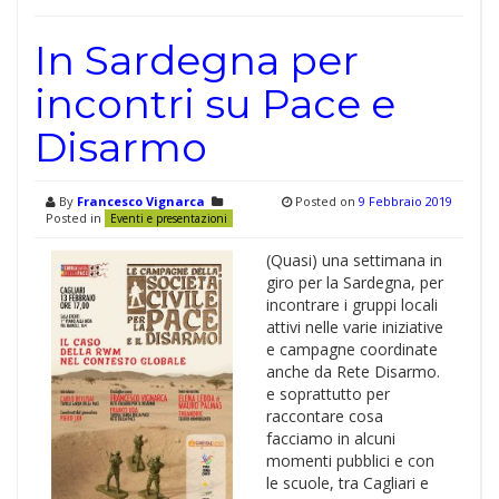
In Sardegna per
incontri su Pace e
Disarmo
By
Francesco Vignarca
Posted on
9 Febbraio 2019
Posted in
Eventi e presentazioni
(Quasi) una settimana in
giro per la Sardegna, per
incontrare i gruppi locali
attivi nelle varie iniziative
e campagne coordinate
anche da Rete Disarmo.
e soprattutto per
raccontare cosa
facciamo in alcuni
momenti pubblici e con
le scuole, tra Cagliari e