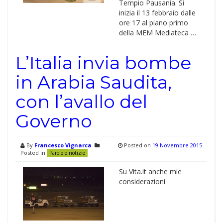
Tempio Pausania. Si
inizia il 13 febbraio dalle
ore 17 al piano primo
della MEM Mediateca …
L’Italia invia bombe
in Arabia Saudita,
con l’avallo del
Governo
By
Francesco Vignarca
Posted on
19 Novembre 2015
Posted in
Parole e notizie
Su Vita.it anche mie
considerazioni