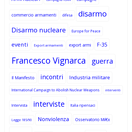
disarmo
commercio armamenti
difesa
Disarmo nucleare
Europe for Peace
eventi
F-35
export armi
Export armamenti
Francesco Vignarca
guerra
incontri
Industria militare
Il Manifesto
International Campaign to Abolish Nuclear Weapons
interventi
interviste
Intervista
Italia ripensaci
Nonviolenza
Osservatorio Mil€x
Legge 185/90