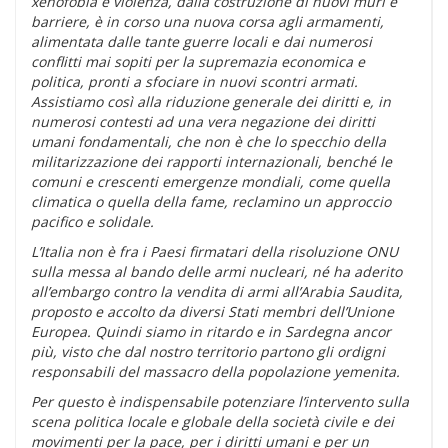
xenofobia e violenza, dalla costruzione di nuovi muri e
barriere, è in corso una nuova corsa agli armamenti,
alimentata dalle tante guerre locali e dai numerosi
conflitti mai sopiti per la supremazia economica e
politica, pronti a sfociare in nuovi scontri armati.
Assistiamo così alla riduzione generale dei diritti e, in
numerosi contesti ad una vera negazione dei diritti
umani fondamentali, che non è che lo specchio della
militarizzazione dei rapporti internazionali, benché le
comuni e crescenti emergenze mondiali, come quella
climatica o quella della fame, reclamino un approccio
pacifico e solidale.
L’Italia non è fra i Paesi firmatari della risoluzione ONU
sulla messa al bando delle armi nucleari, né ha aderito
all’embargo contro la vendita di armi all’Arabia Saudita,
proposto e accolto da diversi Stati membri dell’Unione
Europea. Quindi siamo in ritardo e in Sardegna ancor
più, visto che dal nostro territorio partono gli ordigni
responsabili del massacro della popolazione yemenita.
Per questo è indispensabile potenziare l’intervento sulla
scena politica locale e globale della società civile e dei
movimenti per la pace, per i diritti umani e per un