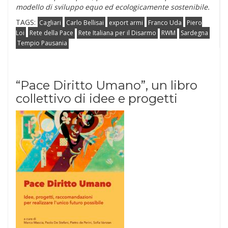
modello di sviluppo equo ed ecologicamente sostenibile.
TAGS:
Cagliari
Carlo Bellisai
export armi
Franco Uda
Piero
Loi
Rete della Pace
Rete Italiana per il Disarmo
RWM
Sardegna
Tempio Pausania
“Pace Diritto Umano”, un libro
collettivo di idee e progetti