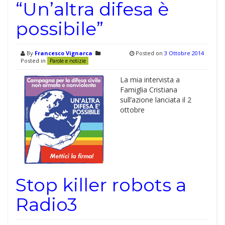
“Un’altra difesa è
possibile”
By
Francesco Vignarca
Posted on
3 Ottobre 2014
Posted in
Parole e notizie
La mia intervista a
Famiglia Cristiana
sull’azione lanciata il 2
ottobre
Stop killer robots a
Radio3