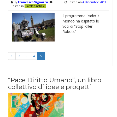
By
Francesco Vignarca
Posted on
4 Dicembre 2013
Posted in
Parole e notizie
Il programma Radio 3
Mondo ha ospitato le
voci di “Stop Killer
Robots”
1
2
3
4
5
“Pace Diritto Umano”, un libro
collettivo di idee e progetti