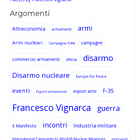
Argomenti
armi
Altreconomia
armamenti
Armi nucleari
campagne
Campagna ICAN
disarmo
commercio armamenti
difesa
Disarmo nucleare
Europe for Peace
eventi
F-35
export armi
Export armamenti
Francesco Vignarca
guerra
incontri
Industria militare
Il Manifesto
International Campaign to Abolish Nuclear Weapons
interventi