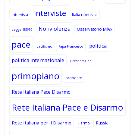
interviste
Intervista
Italia ripensaci
Nonviolenza
Osservatorio Mil€x
Legge 185/90
pace
politica
pacifismo
Papa Francesco
politica internazionale
Presentazioni
primopiano
proposte
Rete Italiana Pace Disarmo
Rete Italiana Pace e Disarmo
Rete Italiana per il Disarmo
Russia
Riarmo