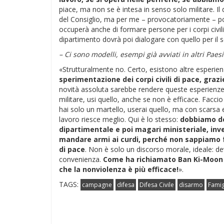
piace, ma non se è intesa in senso solo militare. I
del Consiglio, ma per me – provocatoriamente – pot
occuperà anche di formare persone per i corpi civili d
dipartimento dovrà poi dialogare con quello per il ser
– Ci sono modelli, esempi già avviati in altri Paesi
«Strutturalmente no. Certo, esistono altre esperie
sperimentazione dei corpi civili di pace, gra
novità assoluta sarebbe rendere queste esperienze 
militare, usi quello, anche se non è efficace. Faccio
hai solo un martello, userai quello, ma con scarsa ef
lavoro riesce meglio. Qui è lo stesso:
dobbiamo dot
dipartimentale e poi magari ministeriale, inve
mandare armi ai curdi, perché non sappiamo far
di pace
. Non è solo un discorso morale, ideale: de
convenienza.
Come ha richiamato Ban Ki-Moon
che la nonviolenza è più efficace!
».
TAGS:
campagne
difesa
Difesa Civile
disarmo
Famig