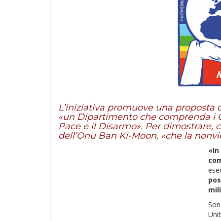
L’iniziativa promuove una proposta di
«un Dipartimento che comprenda i Corpi
Pace e il Disarmo». Per dimostrare, 
dell’Onu Ban Ki-Moon, «che la nonvio
«In
com
ese
pos
mil
Sono
Uni