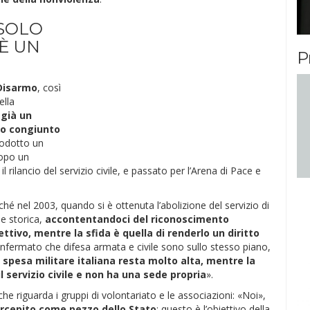
 SOLO
 È UN
P
 Disarmo
, così
ella
 già un
oro congiunto
rodotto un
dopo un
 rilancio del servizio civile, e passato per l’Arena di Pace e
ché nel 2003, quando si è ottenuta l’abolizione del servizio di
e storica,
accontentandoci del riconoscimento
ttivo, mentre la sfida è quella di renderlo un diritto
nfermato che difesa armata e civile sono sullo stesso piano,
 spesa militare italiana resta molto alta, mentre la
 servizio civile e non ha una sede propria
».
he riguarda i gruppi di volontariato e le associazioni: «Noi»,
ercepito come pezzo dello Stato
: questo è l’obiettivo della