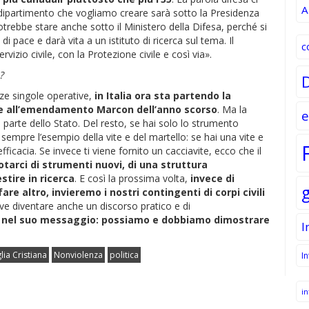
A
l dipartimento che vogliamo creare sarà sotto la Presidenza
rebbe stare anche sotto il Ministero della Difesa, perché si
i pace e darà vita a un istituto di ricerca sul tema. Il
c
vizio civile, con la Protezione civile e così via».
?
nze singole operative,
in Italia ora sta partendo la
zie all’emendamento Marcon dell’anno scorso
. Ma la
e
parte dello Stato. Del resto, se hai solo lo strumento
 sempre l’esempio della vite e del martello: se hai una vite e
ficacia. Se invece ti viene fornito un cacciavite, ecco che il
arci di strumenti nuovi, di una struttura
stire in ricerca
. E così la prossima volta,
invece di
e altro, invieremo i nostri contingenti di corpi civili
ve diventare anche un discorso pratico e di
 nel suo messaggio: possiamo e dobbiamo dimostrare
I
lia Cristiana
Nonviolenza
politica
I
in