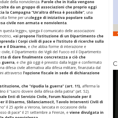
diale della nonviolenza.
Parole che in Italia vengono
colte da un gruppo di associazioni che proprio oggi
cia la Campagna “Un’altra difesa è possibile”
, una
olta firme per una
legge di iniziativa popolare sulla
esa civile non armata e nonviolenta
.
n questa legge», spiega il comunicato delle associazioni
motrici,
«si propone l’istituzione di un Dipartimento che
prenda i Corpi civili di pace e l’Istituto di ricerche sulla
e e il Disarmo
, e che abbia forme di interazione e
ivile, il Dipartimento dei Vigili del Fuoco ed il Dipartimento
ratta di dare finalmente concretezza a ciò che
a guerra
, e che già oggi è previsto dalla legge e confermato
C
a difesa civile alternativa alla difesa militare, finanziata dal
ini attraverso
l’opzione fiscale in sede di dichiarazione
stituzione, che “ripudia la guerra” (art. 11)
, afferma la
dino il “sacro dovere della difesa della patria” (art. 52).
 Enti di Servizio Civile, Forum Nazionale per il
per il Disarmo, Sbilanciamoci!, Tavolo Interventi Civili di
mo” il 25 aprile a Verona, lanciata in occasione della
so di pace” il 21 settembre a Firenze, e
viene divulgata in
ale della nonviolenza
.