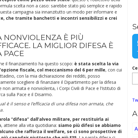
ormula scelta non a caso: sarebbe stato più semplice e rapido
 questa campagna sia innanzitutto un modo per informare e
e, che tramite banchetti e incontri sensibilizzi e crei
S
A NONVIOLENZA È PIÙ
FFICACE. LA MIGLIOR DIFESA È
A PACE
he il finanziamento ha questo scopo:
è stata scelta la via
Ce
l’opzione fiscale, col meccanismo del 6 per mille
, con cui
ittadino, con la mia dichiarazione dei redditi, posso
ramente scegliere di finanziare il Dipartimento per la difesa
le non armata e nonviolenta, i Corpi Civili di Pace e l’Istituto di
rca sulla Pace e il Disarmo.
Tw
l è il senso e l’efficacia di una difesa non armata, che
a.
A
rola “difesa” dall’alveo militare, per restituirla ai
, attiene alla vita quotidiana:
siamo più difesi se abbiamo
A
alcuno che rafforza il welfare, se ci sono prospettive di
o più canadair piuttosto che più F35
. La parola difesa ci