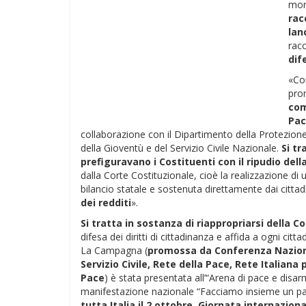
mon
rac
lan
racc
dif
«Co
pro
com
Pac
collaborazione con il Dipartimento della Protezione c
della Gioventù e del Servizio Civile Nazionale.
Si t
prefiguravano i Costituenti con il ripudio dell
dalla Corte Costituzionale, cioè la realizzazione di un
bilancio statale e sostenuta direttamente dai cittad
dei redditi
».
Si tratta in sostanza di riappropriarsi della Co
difesa dei diritti di cittadinanza e affida a ogni citta
La Campagna (
promossa da Conferenza Nazionale
Servizio Civile, Rete della Pace, Rete Italiana 
Pace
) è stata presentata all’“Arena di pace e disar
manifestazione nazionale “Facciamo insieme un pas
tutta Italia il 2 ottobre, Giornata internazion