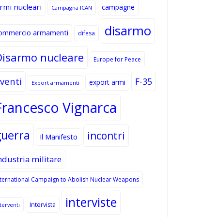
rmi nucleari
campagne
Campagna ICAN
disarmo
ommercio armamenti
difesa
Disarmo nucleare
Europe for Peace
venti
F-35
export armi
Export armamenti
Francesco Vignarca
guerra
incontri
Il Manifesto
ndustria militare
nternational Campaign to Abolish Nuclear Weapons
interviste
Intervista
terventi