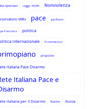
Nonviolenza
alia ripensaci
Legge 185/90
pace
sservatorio Mil€x
pacifismo
politica
apa Francesco
olitica internazionale
Presentazioni
primopiano
proposte
ete Italiana Pace Disarmo
Rete Italiana Pace e
Disarmo
ete Italiana per il Disarmo
Russia
Riarmo