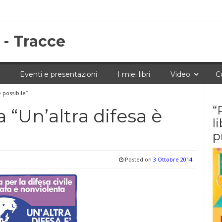
 - Tracce
Eventi e presentazioni
I miei libri
Video
C
 possibile”
“
 “Un’altra difesa è
l
p
Posted on
3 Ottobre 2014