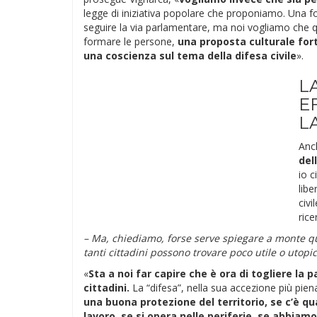
legge di iniziativa popolare che proponiamo. Una f
seguire la via parlamentare, ma noi vogliamo che
formare le persone,
una proposta culturale fort
una coscienza sul tema della difesa civile
».
L
E
L
Anc
del
io c
libe
civi
rice
– Ma, chiediamo, forse serve spiegare a monte qua
tanti cittadini possono trovare poco utile o utopic
«
Sta a noi far capire che è ora di togliere la pa
cittadini.
La “difesa”, nella sua accezione più piena
una buona protezione del territorio, se c’è qu
lavoro, se si opera nelle periferie, se abbiam