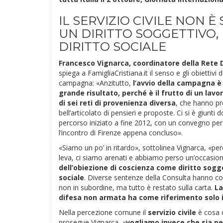
IL SERVIZIO CIVILE NON È
UN DIRITTO SOGGETTIVO,
DIRITTO SOCIALE
Francesco Vignarca, coordinatore della Rete
spiega a FamigliaCristiana.it il senso e gli obiettivi d
campagna: «Anzitutto,
l’avvio della campagna è
grande risultato, perché è il frutto di un lav
di sei reti di provenienza diversa
, che hanno p
bell’articolato di pensieri e proposte. Ci si è giunti 
percorso iniziato a fine 2012, con un convegno per il
l’incontro di Firenze appena concluso».
«Siamo un po’ in ritardo», sottolinea Vignarca, «per
leva, ci siamo arenati e abbiamo perso un’occasion
dell’obiezione di coscienza come diritto sogge
sociale
. Diverse sentenze della Consulta hanno co
non in subordine, ma tutto è restato sulla carta.
La
difesa non armata ha come riferimento solo il
Nella percezione comune il
servizio civile
è cosa c
prosegue Vignarca, «
vogliamo invece che sia p