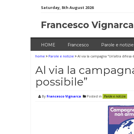
Skip
Saturday, 8th August 2026
to
content
Francesco Vignarca
HOME
Francesco
Parole e notizie
home
Parole e notizie
Al via la campagna “Un’altra difesa è
Al via la campagna
possibile”
By
Francesco Vignarca
Posted in
Parole e notizie