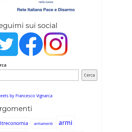
eguimi sui social
rca
Cerca
eets by Francesco Vignarca
rgomenti
armi
ltreconomia
armamenti