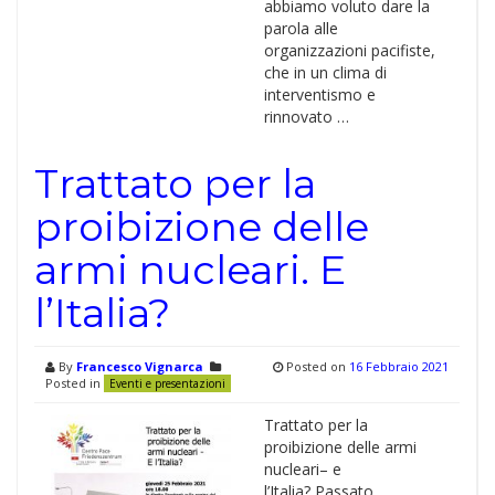
abbiamo voluto dare la
parola alle
organizzazioni pacifiste,
che in un clima di
interventismo e
rinnovato …
Trattato per la
proibizione delle
armi nucleari. E
l’Italia?
By
Francesco Vignarca
Posted on
16 Febbraio 2021
Posted in
Eventi e presentazioni
Trattato per la
proibizione delle armi
nucleari– e
l’Italia? Passato,