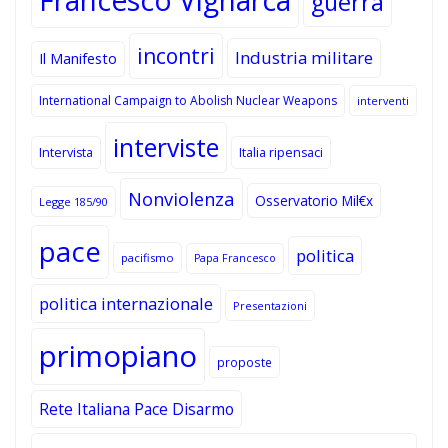
guerra
incontri
Industria militare
Il Manifesto
International Campaign to Abolish Nuclear Weapons
interventi
interviste
Intervista
Italia ripensaci
Nonviolenza
Osservatorio Mil€x
Legge 185/90
pace
politica
pacifismo
Papa Francesco
politica internazionale
Presentazioni
primopiano
proposte
Rete Italiana Pace Disarmo