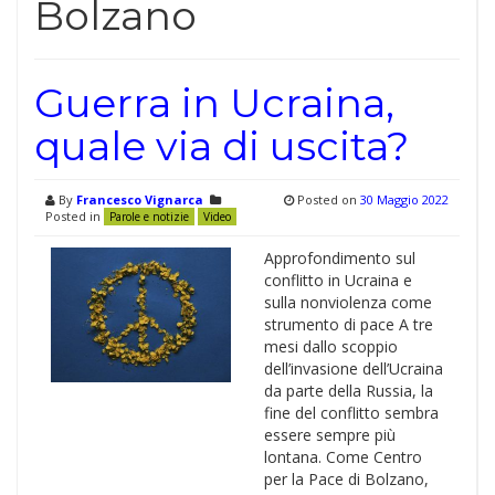
Bolzano
Guerra in Ucraina,
quale via di uscita?
By
Francesco Vignarca
Posted on
30 Maggio 2022
Posted in
Parole e notizie
Video
Approfondimento sul
conflitto in Ucraina e
sulla nonviolenza come
strumento di pace A tre
mesi dallo scoppio
dell’invasione dell’Ucraina
da parte della Russia, la
fine del conflitto sembra
essere sempre più
lontana. Come Centro
per la Pace di Bolzano,