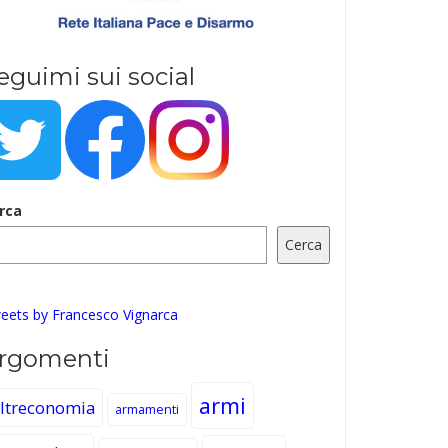
eguimi sui social
rca
Cerca
eets by Francesco Vignarca
rgomenti
armi
ltreconomia
armamenti