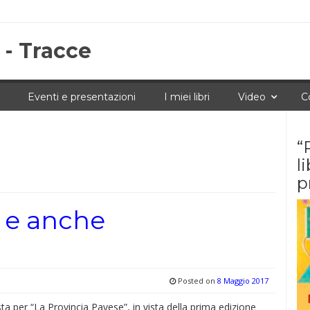
 - Tracce
Eventi e presentazioni
I miei libri
Video
C
“
l
p
o e anche
Posted on
8 Maggio 2017
sta per “La Provincia Pavese”, in vista della prima edizione