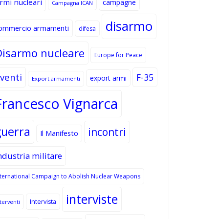
rmi nucleari
campagne
Campagna ICAN
disarmo
ommercio armamenti
difesa
Disarmo nucleare
Europe for Peace
venti
F-35
export armi
Export armamenti
Francesco Vignarca
guerra
incontri
Il Manifesto
ndustria militare
nternational Campaign to Abolish Nuclear Weapons
interviste
Intervista
terventi