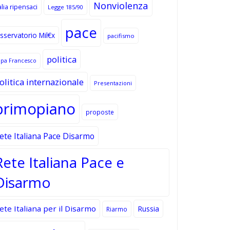
Nonviolenza
alia ripensaci
Legge 185/90
pace
sservatorio Mil€x
pacifismo
politica
apa Francesco
olitica internazionale
Presentazioni
primopiano
proposte
ete Italiana Pace Disarmo
Rete Italiana Pace e
Disarmo
ete Italiana per il Disarmo
Russia
Riarmo