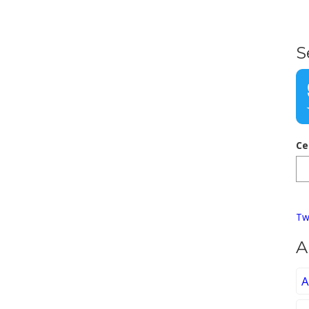
S
Ce
Tw
A
A