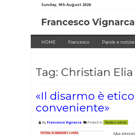
Skip
Sunday, 9th August 2026
to
content
Francesco Vignarca
HOME
Francesco
Parole e notizie
Tag:
Christian Elia
«Il disarmo è etic
conveniente»
By
Francesco Vignarca
Posted in
Parole e notizie
Mia intervi