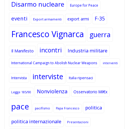
Disarmo nucleare
Europe for Peace
eventi
F-35
export armi
Export armamenti
Francesco Vignarca
guerra
incontri
Industria militare
Il Manifesto
International Campaign to Abolish Nuclear Weapons
interventi
interviste
Intervista
Italia ripensaci
Nonviolenza
Osservatorio Mil€x
Legge 185/90
pace
politica
pacifismo
Papa Francesco
politica internazionale
Presentazioni