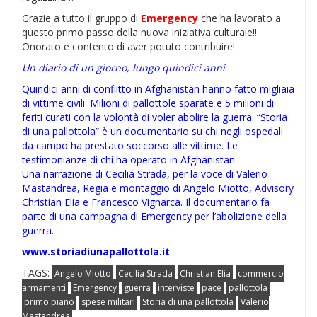
Grazie a tutto il gruppo di
Emergency
che ha lavorato a
questo primo passo della nuova iniziativa culturale!!
Onorato e contento di aver potuto contribuire!
Un diario di un giorno, lungo quindici anni
Quindici anni di conflitto in Afghanistan hanno fatto migliaia
di vittime civili. Milioni di pallottole sparate e 5 milioni di
feriti curati con la volontà di voler abolire la guerra. “Storia
di una pallottola” è un documentario su chi negli ospedali
da campo ha prestato soccorso alle vittime. Le
testimonianze di chi ha operato in Afghanistan.
Una narrazione di Cecilia Strada, per la voce di Valerio
Mastandrea, Regia e montaggio di Angelo Miotto, Advisory
Christian Elia e Francesco Vignarca. Il documentario fa
parte di una campagna di Emergency per l’abolizione della
guerra.
www.storiadiunapallottola.it
TAGS:
Angelo Miotto
Cecilia Strada
Christian Elia
commercio
armamenti
Emergency
guerra
interviste
pace
pallottola
primo piano
spese militari
Storia di una pallottola
Valerio
Mastandrea