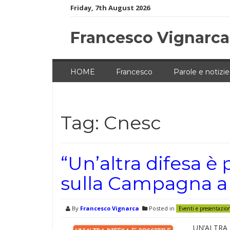
Skip
Friday, 7th August 2026
to
content
Francesco Vignarca
HOME
Francesco
Parole e notizie
Tag:
Cnesc
“Un’altra difesa è 
sulla Campagna a
By
Francesco Vignarca
Posted in
Eventi e presentazio
UN’ALTRA 