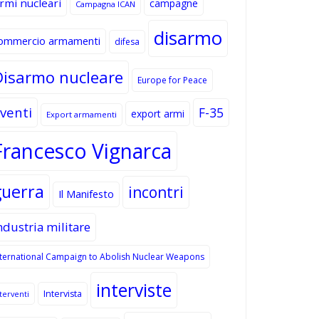
rmi nucleari
campagne
Campagna ICAN
disarmo
ommercio armamenti
difesa
Disarmo nucleare
Europe for Peace
venti
F-35
export armi
Export armamenti
Francesco Vignarca
guerra
incontri
Il Manifesto
ndustria militare
nternational Campaign to Abolish Nuclear Weapons
interviste
Intervista
terventi