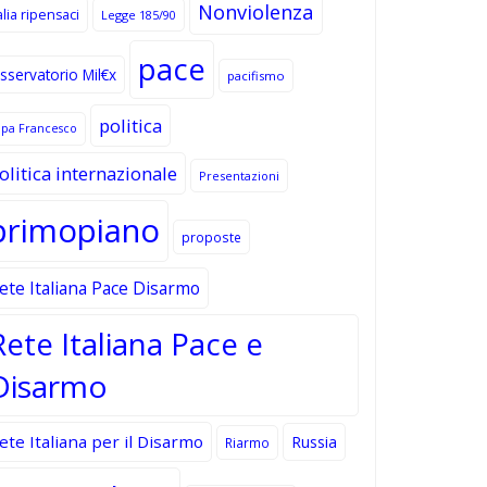
Nonviolenza
alia ripensaci
Legge 185/90
pace
sservatorio Mil€x
pacifismo
politica
apa Francesco
olitica internazionale
Presentazioni
primopiano
proposte
ete Italiana Pace Disarmo
Rete Italiana Pace e
Disarmo
ete Italiana per il Disarmo
Russia
Riarmo