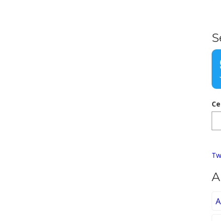
S
Ce
Tw
A
A