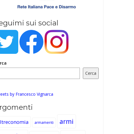
eguimi sui social
rca
Cerca
eets by Francesco Vignarca
rgomenti
armi
ltreconomia
armamenti