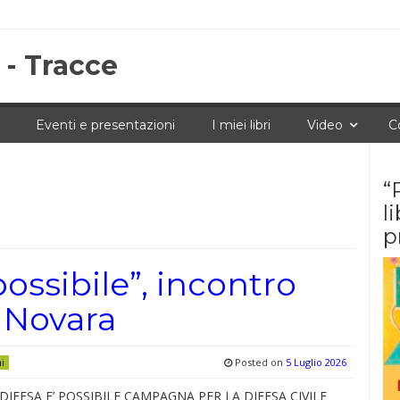
 - Tracce
Eventi e presentazioni
I miei libri
Video
C
“
l
p
possibile”, incontro
 Novara
Posted on
5 Luglio 2026
ni
DIFESA E’ POSSIBILE CAMPAGNA PER LA DIFESA CIVILE