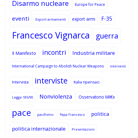
Disarmo nucleare
Europe for Peace
eventi
F-35
export armi
Export armamenti
Francesco Vignarca
guerra
incontri
Industria militare
Il Manifesto
International Campaign to Abolish Nuclear Weapons
interventi
interviste
Intervista
Italia ripensaci
Nonviolenza
Osservatorio Mil€x
Legge 185/90
pace
politica
pacifismo
Papa Francesco
politica internazionale
Presentazioni