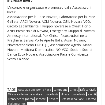
Ingresso libero
L’incontro è organizzato e promosso dalle Associazioni
locali:
Associazione per la Pace-Novara, Laboratorio per la Pace-
Galliate, ARCI Novara, ACLI Novara, CGIL Novara-VCO,
Circolo Legambiente Il Pioppo novarese e Ovest Ticino,
ANPI Provinciale di Novara, Emergency Gruppo di Novara,
Amnesty International, Pax Christi, Ricostruttori nella
Preghiera, Servas Porte Aperte Italia, Auser Novara,
NovarArcobaleno LGBTQ+, Associazione Agedo, Masci
Novara, Medicina Democratica NO-VCO, Socie e Soci di
Banca Etica Novara, Associazione Pace e Convivenza
Sesto Calende
TAGS:
Associazione per la Pace
campagne
Cnesc
Difesa Civile
Difesa civile non armata e nonviolenta
difesa nonviolenta
eventi
Francesco Vignarca
incontri
Novara
Rete Italiana Pace Disarmo
Sbilanciamoci