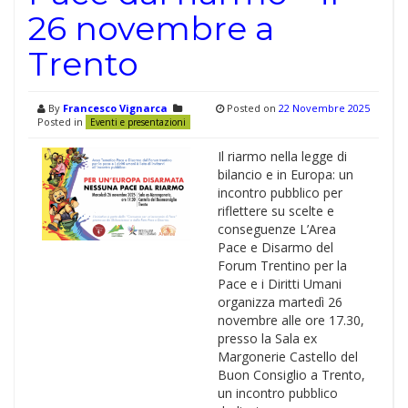
26 novembre a
Trento
By
Francesco Vignarca
Posted on
22 Novembre 2025
Posted in
Eventi e presentazioni
Il riarmo nella legge di
bilancio e in Europa: un
incontro pubblico per
riflettere su scelte e
conseguenze L’Area
Pace e Disarmo del
Forum Trentino per la
Pace e i Diritti Umani
organizza martedì 26
novembre alle ore 17.30,
presso la Sala ex
Margonerie Castello del
Buon Consiglio a Trento,
un incontro pubblico