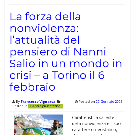
La forza della
nonviolenza:
l’attualità del
pensiero di Nanni
Salio in un mondo in
crisi – a Torino il 6
febbraio
By
Francesco Vignarca
Posted on
20 Gennaio 2026
Posted in
Eventi e presentazioni
Caratteristica saliente
della nonviolenza è il suo
carattere omeostatico,