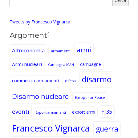
Cerca
Tweets by Francesco Vignarca
Argomenti
armi
Altreconomia
armamenti
Armi nucleari
campagne
Campagna ICAN
disarmo
commercio armamenti
difesa
Disarmo nucleare
Europe for Peace
eventi
F-35
export armi
Export armamenti
Francesco Vignarca
guerra