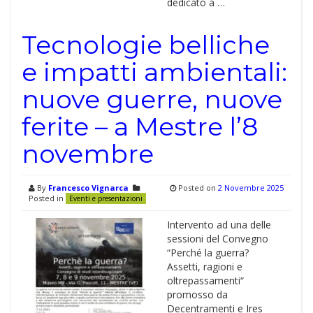
dedicato a …
Tecnologie belliche
e impatti ambientali:
nuove guerre, nuove
ferite – a Mestre l’8
novembre
By
Francesco Vignarca
Posted on
2 Novembre 2025
Posted in
Eventi e presentazioni
Intervento ad una delle
sessioni del Convegno
“Perché la guerra?
Assetti, ragioni e
oltrepassamenti“
promosso da
Decentramenti e Ires