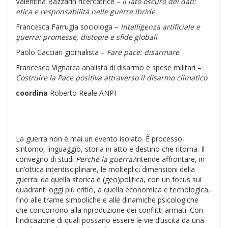
Valentina Bazzarin ricercatrice
– Il lato oscuro dei dati:
etica e responsabilità nelle guerre ibride
Francesca Farrugia sociologa –
Intelligenza artificiale e
guerra: promesse, distopie e sfide globali
Paolo Cacciari giornalista –
Fare pace: disarmare
Francesco Vignarca analista di disarmo e spese militari –
Costruire la Pace positiva attraverso il disarmo climatico
coordina
Roberto Reale ANPI
La guerra non è mai un evento isolato. È processo,
sintomo, linguaggio, storia in atto e destino che ritorna. Il
convegno di studi
Perché la guerra?
intende affrontare, in
un’ottica interdisciplinare, le molteplici dimensioni della
guerra: da quella storica e (geo)politica, con un focus sui
quadranti oggi più critici, a quella economica e tecnologica,
fino alle trame simboliche e alle dinamiche psicologiche
che concorrono alla riproduzione dei conflitti armati. Con
l’indicazione di quali possano essere le vie d’uscita da una