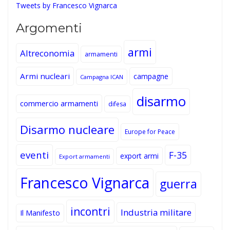
Tweets by Francesco Vignarca
Argomenti
armi
Altreconomia
armamenti
Armi nucleari
campagne
Campagna ICAN
disarmo
commercio armamenti
difesa
Disarmo nucleare
Europe for Peace
eventi
F-35
export armi
Export armamenti
Francesco Vignarca
guerra
incontri
Industria militare
Il Manifesto