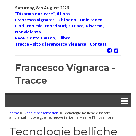
Skip
Saturday, 8th August 2026
to
“Disarmo nucleare”, il libro
content
Francesco Vignarca – Chi sono
I miei video…
Libri (con miei contributi) su Pace, Disarmo,
Nonviolenza
Pace Diritto Umano, il libro
Tracce – sito di Francesco Vignarca
Contatti
Francesco Vignarca -
Tracce
home
Eventi e presentazioni
Tecnologie belliche e impatti
ambientali: nuove guerre, nuove ferite – a Mestre l’8 novembre
Tecnologie belliche