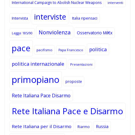
International Campaign to Abolish Nuclear Weapons
interventi
interviste
Intervista
Italia ripensaci
Nonviolenza
Osservatorio Mil€x
Legge 185/90
pace
politica
pacifismo
Papa Francesco
politica internazionale
Presentazioni
primopiano
proposte
Rete Italiana Pace Disarmo
Rete Italiana Pace e Disarmo
Rete Italiana per il Disarmo
Russia
Riarmo