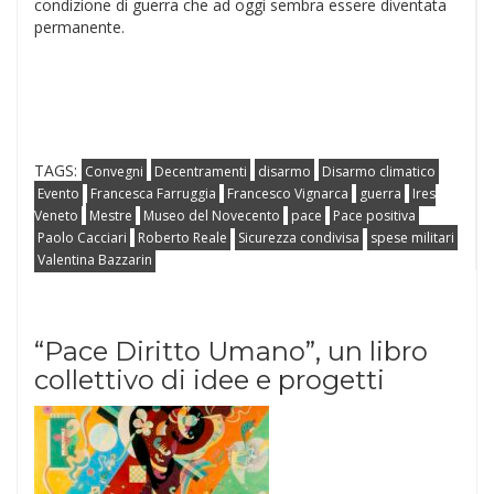
condizione di guerra che ad oggi sembra essere diventata
permanente.
TAGS:
Convegni
Decentramenti
disarmo
Disarmo climatico
Evento
Francesca Farruggia
Francesco Vignarca
guerra
Ires
Veneto
Mestre
Museo del Novecento
pace
Pace positiva
Paolo Cacciari
Roberto Reale
Sicurezza condivisa
spese militari
Valentina Bazzarin
“Pace Diritto Umano”, un libro
collettivo di idee e progetti