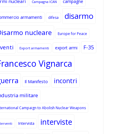
rmi nucleari
campagne
Campagna ICAN
disarmo
ommercio armamenti
difesa
Disarmo nucleare
Europe for Peace
venti
F-35
export armi
Export armamenti
Francesco Vignarca
guerra
incontri
Il Manifesto
ndustria militare
nternational Campaign to Abolish Nuclear Weapons
interviste
Intervista
terventi