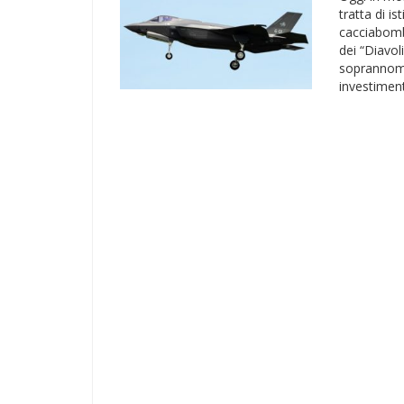
tratta di is
cacciabomba
dei “Diavol
soprannomi 
investiment