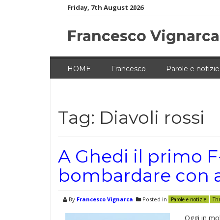
Skip
Friday, 7th August 2026
to
content
Francesco Vignarca
HOME
Francesco
Parole e notizie
Tag:
Diavoli rossi
A Ghedi il primo F
bombardare con a
By
Francesco Vignarca
Posted in
Parole e notizie
Th
Oggi in mol