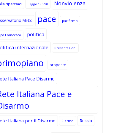
Nonviolenza
alia ripensaci
Legge 185/90
pace
sservatorio Mil€x
pacifismo
politica
apa Francesco
olitica internazionale
Presentazioni
primopiano
proposte
ete Italiana Pace Disarmo
Rete Italiana Pace e
Disarmo
ete Italiana per il Disarmo
Russia
Riarmo