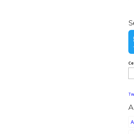
S
Ce
Tw
A
A