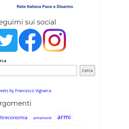
eguimi sui social
rca
Cerca
eets by Francesco Vignarca
rgomenti
armi
ltreconomia
armamenti