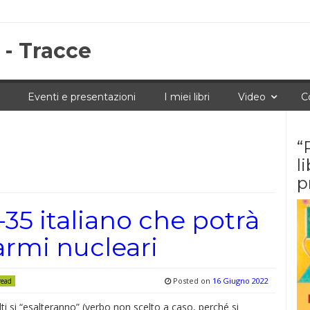
 - Tracce
Eventi e presentazioni
I miei libri
Video
C
“
l
p
-35 italiano che potrà
rmi nucleari
Posted on
16 Giugno 2022
read
ti si “esalteranno” (verbo non scelto a caso, perché si