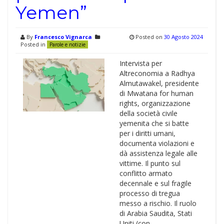
Yemen”
By
Francesco Vignarca
Posted on
30 Agosto 2024
Posted in
Parole e notizie
Intervista per
Altreconomia a Radhya
Almutawakel, presidente
di Mwatana for human
rights, organizzazione
della società civile
yemenita che si batte
per i diritti umani,
documenta violazioni e
dà assistenza legale alle
vittime. Il punto sul
conflitto armato
decennale e sul fragile
processo di tregua
messo a rischio. Il ruolo
di Arabia Saudita, Stati
Uniti (con …