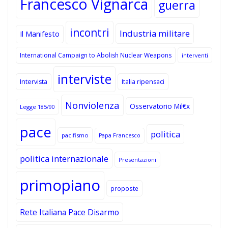
Francesco Vignarca
guerra
incontri
Industria militare
Il Manifesto
International Campaign to Abolish Nuclear Weapons
interventi
interviste
Intervista
Italia ripensaci
Nonviolenza
Osservatorio Mil€x
Legge 185/90
pace
politica
pacifismo
Papa Francesco
politica internazionale
Presentazioni
primopiano
proposte
Rete Italiana Pace Disarmo