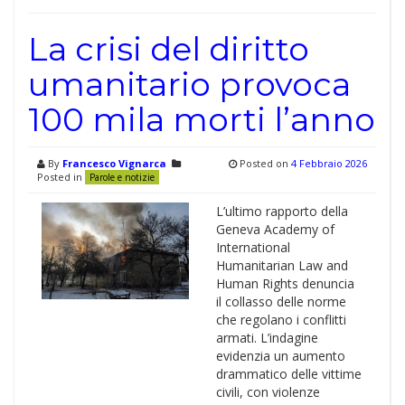
La crisi del diritto
umanitario provoca
100 mila morti l’anno
By
Francesco Vignarca
Posted on
4 Febbraio 2026
Posted in
Parole e notizie
L’ultimo rapporto della
Geneva Academy of
International
Humanitarian Law and
Human Rights denuncia
il collasso delle norme
che regolano i conflitti
armati. L’indagine
evidenzia un aumento
drammatico delle vittime
civili, con violenze