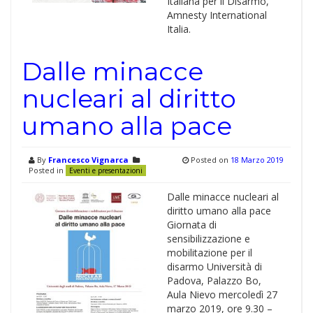
Italiana per il Disarmo,
Amnesty International
Italia.
Dalle minacce
nucleari al diritto
umano alla pace
By
Francesco Vignarca
Posted on
18 Marzo 2019
Posted in
Eventi e presentazioni
Dalle minacce nucleari al
diritto umano alla pace
Giornata di
sensibilizzazione e
mobilitazione per il
disarmo Università di
Padova, Palazzo Bo,
Aula Nievo mercoledì 27
marzo 2019, ore 9.30 –