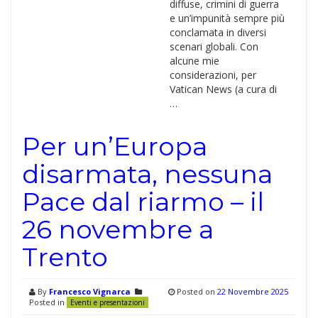
diffuse, crimini di guerra
e un’impunità sempre più
conclamata in diversi
scenari globali. Con
alcune mie
considerazioni, per
Vatican News (a cura di
…
Per un’Europa
disarmata, nessuna
Pace dal riarmo – il
26 novembre a
Trento
By
Francesco Vignarca
Posted on
22 Novembre 2025
Posted in
Eventi e presentazioni