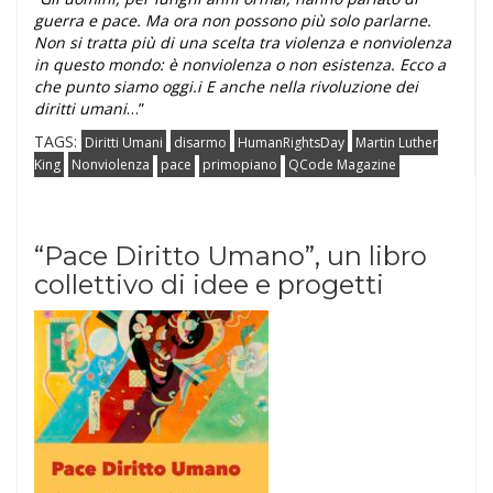
guerra e pace. Ma ora non possono più solo parlarne.
Non si tratta più di una scelta tra violenza e nonviolenza
in questo mondo: è nonviolenza o non esistenza. Ecco a
che punto siamo oggi.i E anche nella rivoluzione dei
diritti umani
…”
TAGS:
Diritti Umani
disarmo
HumanRightsDay
Martin Luther
King
Nonviolenza
pace
primopiano
QCode Magazine
“Pace Diritto Umano”, un libro
collettivo di idee e progetti