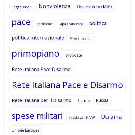
Nonviolenza
Osservatorio Mil€x
Legge 185/90
pace
politica
pacifismo
Papa Francesco
politica internazionale
Presentazioni
primopiano
proposte
Rete Italiana Pace Disarmo
Rete Italiana Pace e Disarmo
Rete Italiana per il Disarmo
Russia
Riarmo
spese militari
Ucraina
Trattato TPNW
Unione Europea