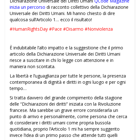
Dichiarazione Universale dei Diritti Umani
QCode Magazine
inizia un percorso
di racconto collettivo della Dichiarazione
Universale dei Diritti Umani. Mi hanno chiesto di dire
qualcosa sull’Articolo 1… ecco il risultato!
#
HumanRightsDay
#
Pace
#
Disarmo
#
Nonviolenza
È indubitabile l’alto impatto e la suggestione che il primo
articolo della Dichiarazione Universale dei Diritti Umani
riesce a suscitare in chi lo legge con attenzione e in
maniera non scontata.
La libertà e l’uguaglianza per tutte le persone, la presenza
contemporanea di dignità e diritti in ogni luogo e per ogni
tempo…
Si tratta davvero del grande compimento della stagione
delle “Dichiarazioni dei diritti” iniziata con la Rivoluzione
francese. Ma sarebbe un grave errore considerarla un
punto di arrivo e personalmente, come persona che cerca
di considerare i diritti umani come propria bussola
quotidiana, proprio l’Articolo 1 mi ha sempre suggerito
invece l’idea di un primo passo che attende tutti quelli