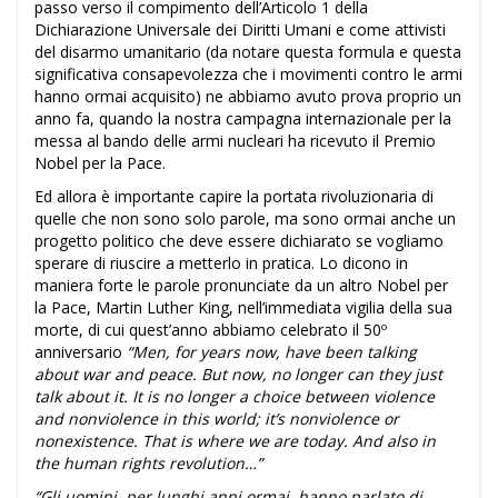
passo verso il compimento dell’Articolo 1 della
Dichiarazione Universale dei Diritti Umani e come attivisti
del disarmo umanitario (da notare questa formula e questa
significativa consapevolezza che i movimenti contro le armi
hanno ormai acquisito) ne abbiamo avuto prova proprio un
anno fa, quando la nostra campagna internazionale per la
messa al bando delle armi nucleari ha ricevuto il Premio
Nobel per la Pace.
Ed allora è importante capire la portata rivoluzionaria di
quelle che non sono solo parole, ma sono ormai anche un
progetto politico che deve essere dichiarato se vogliamo
sperare di riuscire a metterlo in pratica. Lo dicono in
maniera forte le parole pronunciate da un altro Nobel per
la Pace, Martin Luther King, nell’immediata vigilia della sua
morte, di cui quest’anno abbiamo celebrato il 50º
anniversario
“Men, for years now, have been talking
about war and peace. But now, no longer can they just
talk about it. It is no longer a choice between violence
and nonviolence in this world; it’s nonviolence or
nonexistence. That is where we are today. And also in
the human rights revolution…”
“Gli uomini, per lunghi anni ormai, hanno parlato di