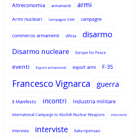
armi
Altreconomia
armamenti
Armi nucleari
campagne
Campagna ICAN
disarmo
commercio armamenti
difesa
Disarmo nucleare
Europe for Peace
eventi
F-35
export armi
Export armamenti
Francesco Vignarca
guerra
incontri
Industria militare
Il Manifesto
International Campaign to Abolish Nuclear Weapons
interventi
interviste
Intervista
Italia ripensaci