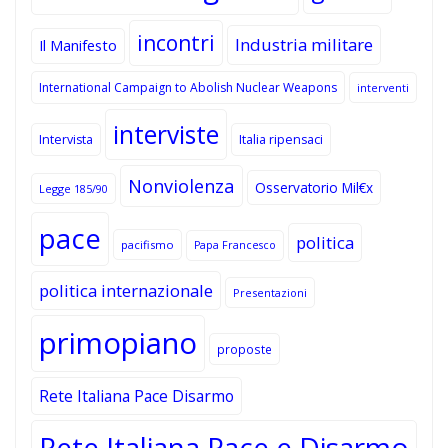
incontri
Industria militare
Il Manifesto
International Campaign to Abolish Nuclear Weapons
interventi
interviste
Intervista
Italia ripensaci
Nonviolenza
Osservatorio Mil€x
Legge 185/90
pace
politica
pacifismo
Papa Francesco
politica internazionale
Presentazioni
primopiano
proposte
Rete Italiana Pace Disarmo
Rete Italiana Pace e Disarmo