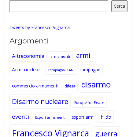
Cerca
Tweets by Francesco Vignarca
Argomenti
armi
Altreconomia
armamenti
Armi nucleari
campagne
Campagna ICAN
disarmo
commercio armamenti
difesa
Disarmo nucleare
Europe for Peace
eventi
F-35
export armi
Export armamenti
Francesco Vignarca
guerra