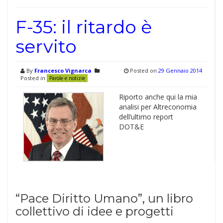
F-35: il ritardo è
servito
By
Francesco Vignarca
Posted on
29 Gennaio 2014
Posted in
Parole e notizie
Riporto anche qui la mia
analisi per Altreconomia
dell’ultimo report
DOT&E
“Pace Diritto Umano”, un libro
collettivo di idee e progetti