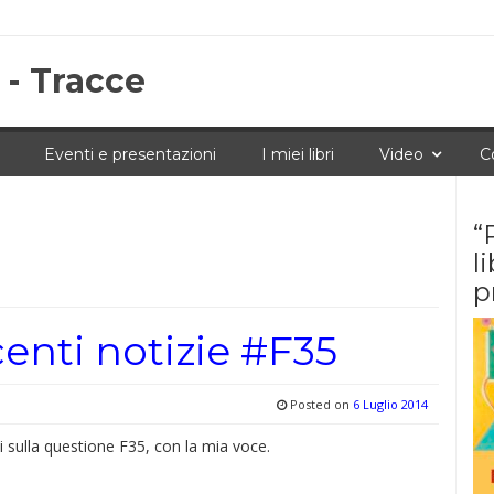
 - Tracce
Eventi e presentazioni
I miei libri
Video
C
“
l
p
centi notizie #F35
Posted on
6 Luglio 2014
i sulla questione F35, con la mia voce.