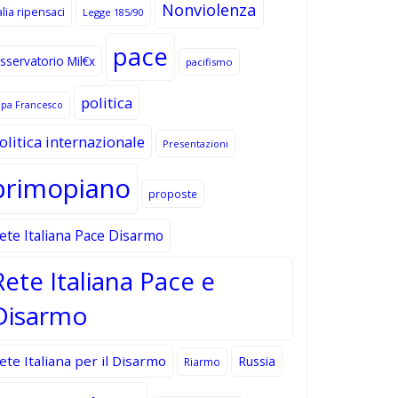
Nonviolenza
alia ripensaci
Legge 185/90
pace
sservatorio Mil€x
pacifismo
politica
apa Francesco
olitica internazionale
Presentazioni
primopiano
proposte
ete Italiana Pace Disarmo
Rete Italiana Pace e
Disarmo
ete Italiana per il Disarmo
Russia
Riarmo