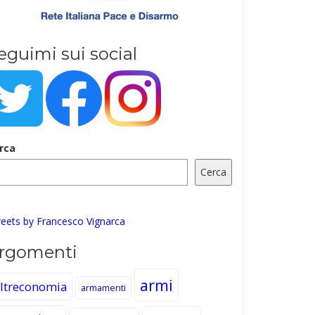
eguimi sui social
rca
Cerca
eets by Francesco Vignarca
rgomenti
armi
ltreconomia
armamenti