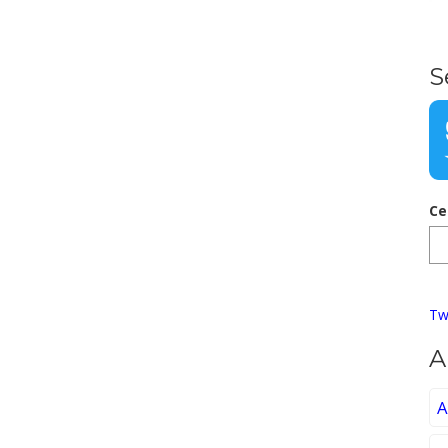
S
Ce
Tw
A
A