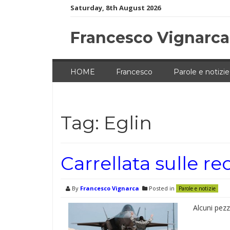
Skip
Saturday, 8th August 2026
to
content
Francesco Vignarca
HOME
Francesco
Parole e notizie
Tag:
Eglin
Carrellata sulle re
By
Francesco Vignarca
Posted in
Parole e notizie
Alcuni pezz