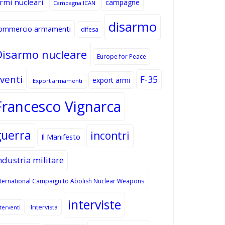
rmi nucleari
campagne
Campagna ICAN
disarmo
ommercio armamenti
difesa
Disarmo nucleare
Europe for Peace
venti
F-35
export armi
Export armamenti
Francesco Vignarca
guerra
incontri
Il Manifesto
ndustria militare
nternational Campaign to Abolish Nuclear Weapons
interviste
Intervista
terventi