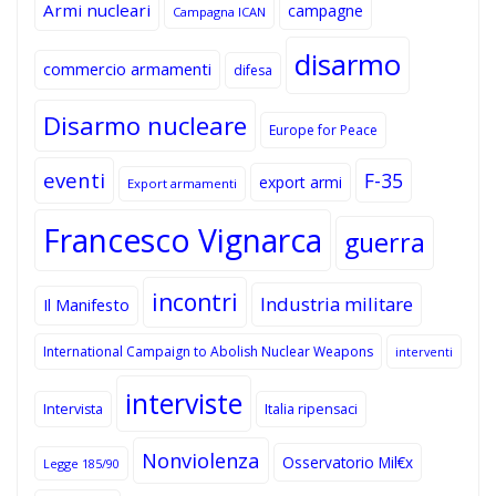
Armi nucleari
campagne
Campagna ICAN
disarmo
commercio armamenti
difesa
Disarmo nucleare
Europe for Peace
eventi
F-35
export armi
Export armamenti
Francesco Vignarca
guerra
incontri
Industria militare
Il Manifesto
International Campaign to Abolish Nuclear Weapons
interventi
interviste
Intervista
Italia ripensaci
Nonviolenza
Osservatorio Mil€x
Legge 185/90