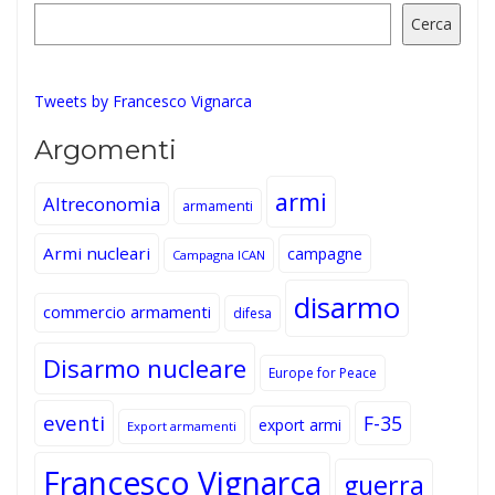
Cerca
Tweets by Francesco Vignarca
Argomenti
armi
Altreconomia
armamenti
Armi nucleari
campagne
Campagna ICAN
disarmo
commercio armamenti
difesa
Disarmo nucleare
Europe for Peace
eventi
F-35
export armi
Export armamenti
Francesco Vignarca
guerra