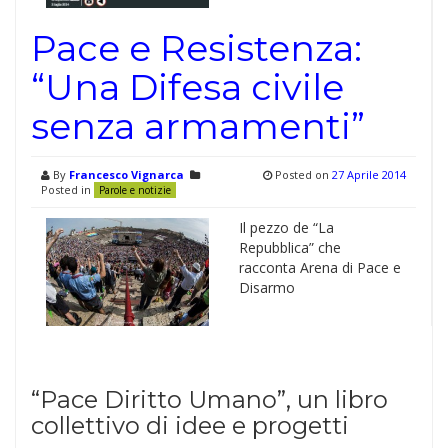
Pace e Resistenza:
“Una Difesa civile
senza armamenti”
By
Francesco Vignarca
Posted on
27 Aprile 2014
Posted in
Parole e notizie
Il pezzo de “La
Repubblica” che
racconta Arena di Pace e
Disarmo
“Pace Diritto Umano”, un libro
collettivo di idee e progetti