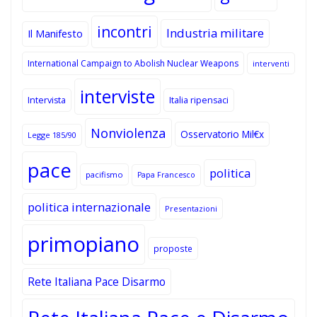
incontri
Industria militare
Il Manifesto
International Campaign to Abolish Nuclear Weapons
interventi
interviste
Intervista
Italia ripensaci
Nonviolenza
Osservatorio Mil€x
Legge 185/90
pace
politica
pacifismo
Papa Francesco
politica internazionale
Presentazioni
primopiano
proposte
Rete Italiana Pace Disarmo