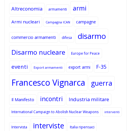
armi
Altreconomia
armamenti
Armi nucleari
campagne
Campagna ICAN
disarmo
commercio armamenti
difesa
Disarmo nucleare
Europe for Peace
eventi
F-35
export armi
Export armamenti
Francesco Vignarca
guerra
incontri
Industria militare
Il Manifesto
International Campaign to Abolish Nuclear Weapons
interventi
interviste
Intervista
Italia ripensaci