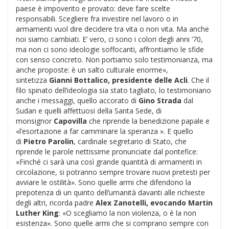
paese è impoverito e provato: deve fare scelte
responsabili. Scegliere fra investire nel lavoro o in
armamenti vuol dire decidere tra vita o non vita. Ma anche
noi siamo cambiati. E’ vero, ci sono i colori degli anni ‘70,
ma non ci sono ideologie soffocanti, affrontiamo le sfide
con senso concreto. Non portiamo solo testimonianza, ma
anche proposte: è un salto culturale enorme»,
sintetizza
Gianni Bottalico, presidente delle Acli
. Che il
filo spinato dell’ideologia sia stato tagliato, lo testimoniano
anche i messaggi, quello accorato di
Gino Strada
dal
Sudan e quelli affettuosi della Santa Sede, di
monsignor
Capovilla
che riprende la benedizione papale e
«l’esortazione a far camminare la speranza ». E quello
di
Pietro Parolin
, cardinale segretario di Stato, che
riprende le parole nettissime pronunciate dal pontefice:
«Finché ci sarà una così grande quantità di armamenti in
circolazione, si potranno sempre trovare nuovi pretesti per
avviare le ostilità». Sono quelle armi che difendono la
prepotenza di un quinto dell’umanità davanti alle richieste
degli altri, ricorda padre
Alex Zanotelli, evocando Martin
Luther King
: «O scegliamo la non violenza, o è la non
esistenza». Sono quelle armi che si comprano sempre con