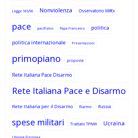
Nonviolenza
Osservatorio Mil€x
Legge 185/90
pace
politica
pacifismo
Papa Francesco
politica internazionale
Presentazioni
primopiano
proposte
Rete Italiana Pace Disarmo
Rete Italiana Pace e Disarmo
Rete Italiana per il Disarmo
Russia
Riarmo
spese militari
Ucraina
Trattato TPNW
Unione Europea