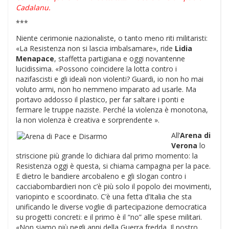
Cadalanu.
***
Niente cerimonie nazionaliste, o tanto meno riti militaristi:
«La Resistenza non si lascia imbalsamare», ride
Lidia
Menapace
, staffetta partigiana e oggi novantenne
lucidissima. «Possono coincidere la lotta contro i
nazifascisti e gli ideali non violenti? Guardi, io non ho mai
voluto armi, non ho nemmeno imparato ad usarle. Ma
portavo addosso il plastico, per far saltare i ponti e
fermare le truppe naziste. Perché la violenza è monotona,
la non violenza è creativa e sorprendente ».
All’
Arena di
Verona
lo
striscione più grande lo dichiara dal primo momento: la
Resistenza oggi è questa, si chiama campagna per la pace.
E dietro le bandiere arcobaleno e gli slogan contro i
cacciabombardieri non c’è più solo il popolo dei movimenti,
variopinto e scoordinato. C’è una fetta d’Italia che sta
unificando le diverse voglie di partecipazione democratica
su progetti concreti: e il primo è il “no” alle spese militari.
«Non siamo più negli anni della Guerra fredda. Il nostro