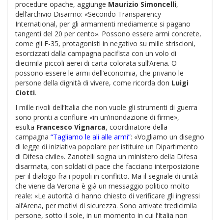
procedure opache, aggiunge
Maurizio Simoncelli
,
dell’archivio Disarmo: «Secondo Transparency
International, per gli armamenti mediamente si pagano
tangenti del 20 per cento». Possono essere armi concrete,
come gli F-35, protagonisti in negativo su mille striscioni,
esorcizzati dalla campagna pacifista con un volo di
diecimila piccoli aerei di carta colorata sull’Arena. O
possono essere le armi dell’economia, che privano le
persone della dignità di vivere, come ricorda don
Luigi
Ciotti
.
I mille rivoli dell’Italia che non vuole gli strumenti di guerra
sono pronti a confluire «in un’inondazione di firme»,
esulta
Francesco Vignarca
, coordinatore della
campagna
“Tagliamo le ali alle armi”
: «Vogliamo un disegno
di legge di iniziativa popolare per istituire un Dipartimento
di Difesa civile». Zanotelli sogna un ministero della Difesa
disarmata, con soldati di pace che facciano interposizione
per il dialogo fra i popoli in conflitto. Ma il segnale di unità
che viene da Verona è già un messaggio politico molto
reale: «Le autorità ci hanno chiesto di verificare gli ingressi
all’Arena, per motivi di sicurezza. Sono arrivate tredicimila
persone, sotto il sole, in un momento in cui l’Italia non