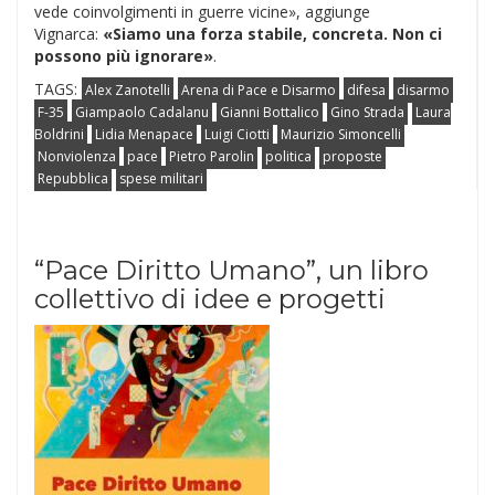
vede coinvolgimenti in guerre vicine», aggiunge
Vignarca:
«Siamo una forza stabile, concreta. Non ci
possono più ignorare»
.
TAGS:
Alex Zanotelli
Arena di Pace e Disarmo
difesa
disarmo
F-35
Giampaolo Cadalanu
Gianni Bottalico
Gino Strada
Laura
Boldrini
Lidia Menapace
Luigi Ciotti
Maurizio Simoncelli
Nonviolenza
pace
Pietro Parolin
politica
proposte
Repubblica
spese militari
“Pace Diritto Umano”, un libro
collettivo di idee e progetti