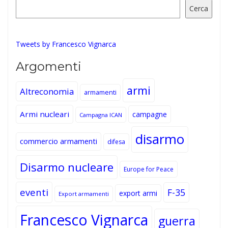
Cerca
Tweets by Francesco Vignarca
Argomenti
armi
Altreconomia
armamenti
Armi nucleari
campagne
Campagna ICAN
disarmo
commercio armamenti
difesa
Disarmo nucleare
Europe for Peace
eventi
F-35
export armi
Export armamenti
Francesco Vignarca
guerra