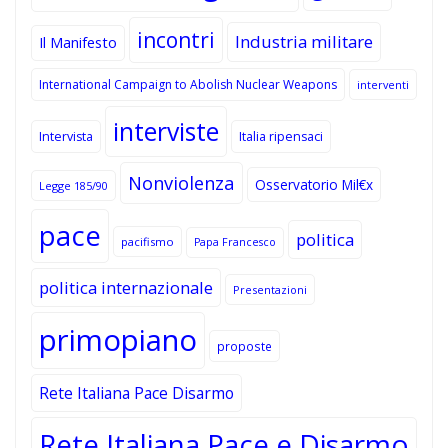
incontri
Industria militare
Il Manifesto
International Campaign to Abolish Nuclear Weapons
interventi
interviste
Intervista
Italia ripensaci
Nonviolenza
Osservatorio Mil€x
Legge 185/90
pace
politica
pacifismo
Papa Francesco
politica internazionale
Presentazioni
primopiano
proposte
Rete Italiana Pace Disarmo
Rete Italiana Pace e Disarmo