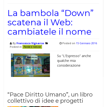
La bambola “Down”
scatena il Web:
cambiatele il nome
By
Francesco Vignarca
Posted on
15 Gennaio 2016
Posted in
Parole e notizie
Su “L’Espresso” anche
qualche mia
considerazione
“Pace Diritto Umano”, un libro
collettivo di idee e progetti