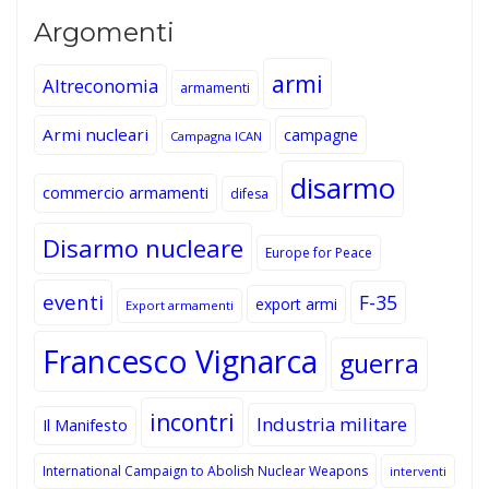
Argomenti
armi
Altreconomia
armamenti
Armi nucleari
campagne
Campagna ICAN
disarmo
commercio armamenti
difesa
Disarmo nucleare
Europe for Peace
eventi
F-35
export armi
Export armamenti
Francesco Vignarca
guerra
incontri
Industria militare
Il Manifesto
International Campaign to Abolish Nuclear Weapons
interventi