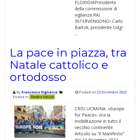
FLORIDIAPresidente
della commissione di
vigilanza RAI
INTERVENGONO•⁠ ⁠Carlo
Bartoli, presidente Odg•⁠
…
La pace in piazza, tra
Natale cattolico e
ortodosso
By
Francesco Vignarca
Posted on
25 Dicembre 2022
Posted in
Parole e notizie
CRISI UCRAINA. «Europe
for Peace»: ora la
mobilitazione in tutto il
vecchio continente.
Articolo su “il Manifesto”
del 24 dicembre 2022