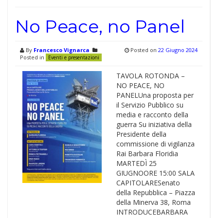
No Peace, no Panel
By
Francesco Vignarca
Posted on
22 Giugno 2024
Posted in
Eventi e presentazioni
TAVOLA ROTONDA –
NO PEACE, NO
PANELUna proposta per
il Servizio Pubblico su
media e racconto della
guerra Su iniziativa della
Presidente della
commissione di vigilanza
Rai Barbara Floridia
MARTEDÌ 25
GIUGNOORE 15:00 SALA
CAPITOLARESenato
della Repubblica – Piazza
della Minerva 38, Roma
INTRODUCEBARBARA