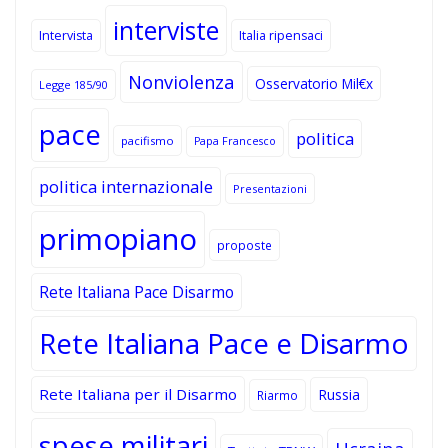
interviste
Intervista
Italia ripensaci
Nonviolenza
Osservatorio Mil€x
Legge 185/90
pace
politica
pacifismo
Papa Francesco
politica internazionale
Presentazioni
primopiano
proposte
Rete Italiana Pace Disarmo
Rete Italiana Pace e Disarmo
Rete Italiana per il Disarmo
Russia
Riarmo
spese militari