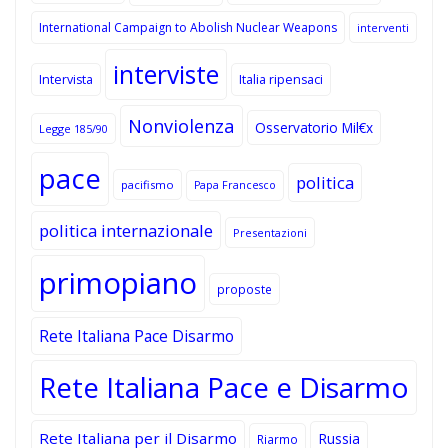
International Campaign to Abolish Nuclear Weapons
interventi
interviste
Intervista
Italia ripensaci
Nonviolenza
Osservatorio Mil€x
Legge 185/90
pace
politica
pacifismo
Papa Francesco
politica internazionale
Presentazioni
primopiano
proposte
Rete Italiana Pace Disarmo
Rete Italiana Pace e Disarmo
Rete Italiana per il Disarmo
Russia
Riarmo