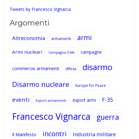
Tweets by Francesco Vignarca
Argomenti
armi
Altreconomia
armamenti
Armi nucleari
campagne
Campagna ICAN
disarmo
commercio armamenti
difesa
Disarmo nucleare
Europe for Peace
eventi
F-35
export armi
Export armamenti
Francesco Vignarca
guerra
incontri
Industria militare
Il Manifesto