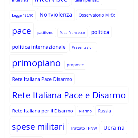
Intervista
Italia ripensaci
Nonviolenza
Osservatorio Mil€x
Legge 185/90
pace
politica
pacifismo
Papa Francesco
politica internazionale
Presentazioni
primopiano
proposte
Rete Italiana Pace Disarmo
Rete Italiana Pace e Disarmo
Rete Italiana per il Disarmo
Russia
Riarmo
spese militari
Ucraina
Trattato TPNW