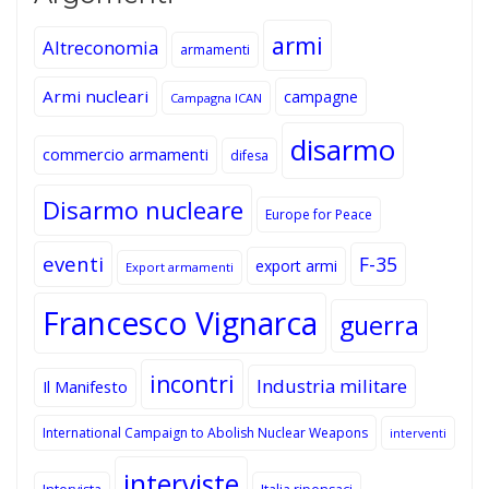
armi
Altreconomia
armamenti
Armi nucleari
campagne
Campagna ICAN
disarmo
commercio armamenti
difesa
Disarmo nucleare
Europe for Peace
eventi
F-35
export armi
Export armamenti
Francesco Vignarca
guerra
incontri
Industria militare
Il Manifesto
International Campaign to Abolish Nuclear Weapons
interventi
interviste