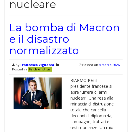
nucleare
La bomba di Macron
e il disastro
normalizzato
By
Francesco Vignarca
Posted on
4 Marzo 2026
Posted in
Parole e notizie
RIARMO Per il
presidente francese si
apre “un’era di armi
nucleari”. Una resa alla
minaccia di distruzione
totale che cancella
decenni di diplomazia,
campagne, trattati e
testimonianze. Un mio