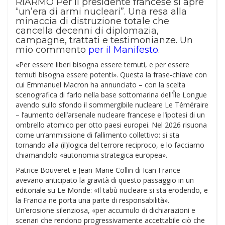
RIARMO Per il presidente francese si apre
“un’era di armi nucleari”. Una resa alla
minaccia di distruzione totale che
cancella decenni di diplomazia,
campagne, trattati e testimonianze. Un
mio commento
per il Manifesto
.
«Per essere liberi bisogna essere temuti, e per essere
temuti bisogna essere potenti». Questa la frase-chiave con
cui Emmanuel Macron ha annunciato – con la scelta
scenografica di farlo nella base sottomarina dell’Île Longue
avendo sullo sfondo il sommergibile nucleare Le Téméraire
– l’aumento dell’arsenale nucleare francese e l’ipotesi di un
ombrello atomico per otto paesi europei. Nel 2026 risuona
come un’ammissione di fallimento collettivo: si sta
tornando alla (il)logica del terrore reciproco, e lo facciamo
chiamandolo «autonomia strategica europea».
Patrice Bouveret e Jean-Marie Collin di Ican France
avevano anticipato la gravità di questo passaggio in un
editoriale su Le Monde: «Il tabù nucleare si sta erodendo, e
la Francia ne porta una parte di responsabilità».
Un’erosione silenziosa, «per accumulo di dichiarazioni e
scenari che rendono progressivamente accettabile ciò che