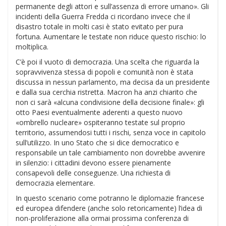
permanente degli attori e sull’assenza di errore umano». Gli
incidenti della Guerra Fredda ci ricordano invece che il
disastro totale in molti casi è stato evitato per pura
fortuna. Aumentare le testate non riduce questo rischio: lo
moltiplica.
C’è poi il vuoto di democrazia. Una scelta che riguarda la
sopravvivenza stessa di popoli e comunità non è stata
discussa in nessun parlamento, ma decisa da un presidente
e dalla sua cerchia ristretta. Macron ha anzi chiarito che
non ci sarà «alcuna condivisione della decisione finale»: gli
otto Paesi eventualmente aderenti a questo nuovo
«ombrello nucleare» ospiteranno testate sul proprio
territorio, assumendosi tutti i rischi, senza voce in capitolo
sull’utilizzo. In uno Stato che si dice democratico e
responsabile un tale cambiamento non dovrebbe avvenire
in silenzio: i cittadini devono essere pienamente
consapevoli delle conseguenze. Una richiesta di
democrazia elementare.
In questo scenario come potranno le diplomazie francese
ed europea difendere (anche solo retoricamente) l’idea di
non-proliferazione alla ormai prossima conferenza di