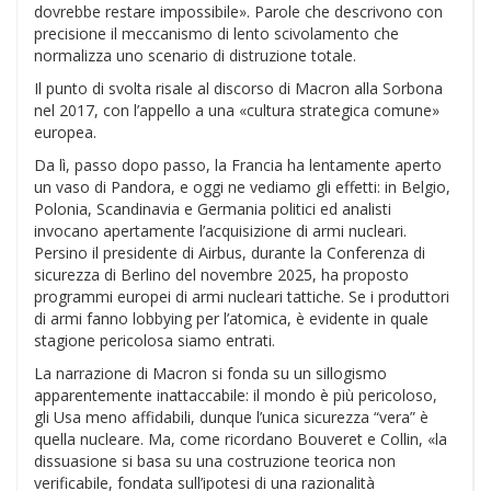
dovrebbe restare impossibile». Parole che descrivono con
precisione il meccanismo di lento scivolamento che
normalizza uno scenario di distruzione totale.
Il punto di svolta risale al discorso di Macron alla Sorbona
nel 2017, con l’appello a una «cultura strategica comune»
europea.
Da lì, passo dopo passo, la Francia ha lentamente aperto
un vaso di Pandora, e oggi ne vediamo gli effetti: in Belgio,
Polonia, Scandinavia e Germania politici ed analisti
invocano apertamente l’acquisizione di armi nucleari.
Persino il presidente di Airbus, durante la Conferenza di
sicurezza di Berlino del novembre 2025, ha proposto
programmi europei di armi nucleari tattiche. Se i produttori
di armi fanno lobbying per l’atomica, è evidente in quale
stagione pericolosa siamo entrati.
La narrazione di Macron si fonda su un sillogismo
apparentemente inattaccabile: il mondo è più pericoloso,
gli Usa meno affidabili, dunque l’unica sicurezza “vera” è
quella nucleare. Ma, come ricordano Bouveret e Collin, «la
dissuasione si basa su una costruzione teorica non
verificabile, fondata sull’ipotesi di una razionalità