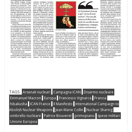
TAGS:
Arsenali nucleari
Campagna ICAN
Disarmo nucleare
Emmanuel Macron
Europa
Francesco Vignarca
Francia
hibakusha
ICAN France
Il Manifesto
International Campaign to
Abolish Nuclear Weapons
Jean-Marie Collin
Nuclear Sharing
ombrello nucleare
Patrice Bouveret
primopiano
spese militari
Unione Europea