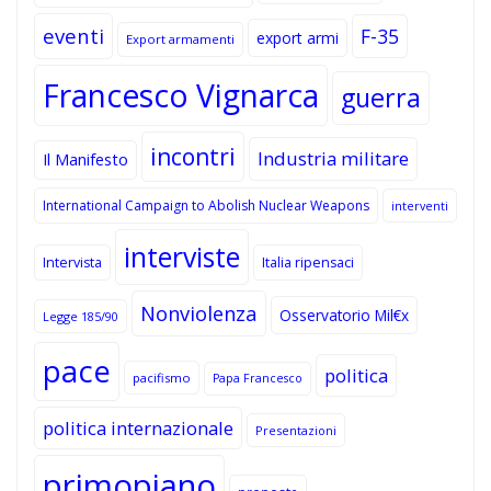
eventi
F-35
export armi
Export armamenti
Francesco Vignarca
guerra
incontri
Industria militare
Il Manifesto
International Campaign to Abolish Nuclear Weapons
interventi
interviste
Intervista
Italia ripensaci
Nonviolenza
Osservatorio Mil€x
Legge 185/90
pace
politica
pacifismo
Papa Francesco
politica internazionale
Presentazioni
primopiano