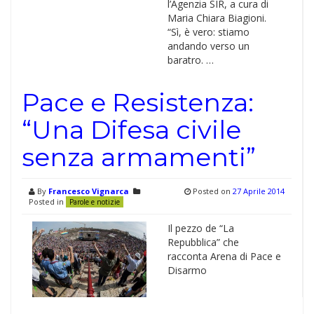
l’Agenzia SIR, a cura di
Maria Chiara Biagioni.
“Sì, è vero: stiamo
andando verso un
baratro. …
Pace e Resistenza:
“Una Difesa civile
senza armamenti”
By
Francesco Vignarca
Posted on
27 Aprile 2014
Posted in
Parole e notizie
Il pezzo de “La
Repubblica” che
racconta Arena di Pace e
Disarmo