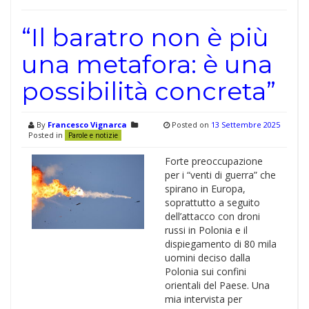
“Il baratro non è più
una metafora: è una
possibilità concreta”
By
Francesco Vignarca
Posted on
13 Settembre 2025
Posted in
Parole e notizie
Forte preoccupazione
per i “venti di guerra” che
spirano in Europa,
soprattutto a seguito
dell’attacco con droni
russi in Polonia e il
dispiegamento di 80 mila
uomini deciso dalla
Polonia sui confini
orientali del Paese. Una
mia intervista per