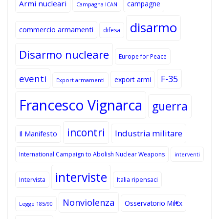
Armi nucleari
campagne
Campagna ICAN
disarmo
commercio armamenti
difesa
Disarmo nucleare
Europe for Peace
eventi
F-35
export armi
Export armamenti
Francesco Vignarca
guerra
incontri
Industria militare
Il Manifesto
International Campaign to Abolish Nuclear Weapons
interventi
interviste
Intervista
Italia ripensaci
Nonviolenza
Osservatorio Mil€x
Legge 185/90