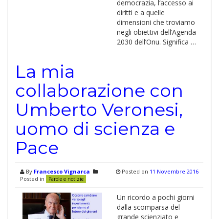
democrazia, l’accesso ai
diritti e a quelle
dimensioni che troviamo
negli obiettivi dell’Agenda
2030 dell’Onu. Significa …
La mia
collaborazione con
Umberto Veronesi,
uomo di scienza e
Pace
By
Francesco Vignarca
Posted on
11 Novembre 2016
Posted in
Parole e notizie
Un ricordo a pochi giorni
dalla scomparsa del
grande scienziato e