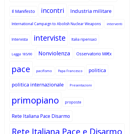
incontri
Industria militare
Il Manifesto
International Campaign to Abolish Nuclear Weapons
interventi
interviste
Intervista
Italia ripensaci
Nonviolenza
Osservatorio Mil€x
Legge 185/90
pace
politica
pacifismo
Papa Francesco
politica internazionale
Presentazioni
primopiano
proposte
Rete Italiana Pace Disarmo
Rete Italiana Pace e Disarmo