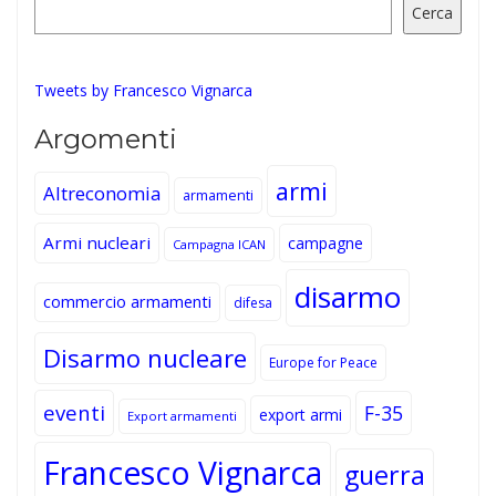
Cerca
Tweets by Francesco Vignarca
Argomenti
armi
Altreconomia
armamenti
Armi nucleari
campagne
Campagna ICAN
disarmo
commercio armamenti
difesa
Disarmo nucleare
Europe for Peace
eventi
F-35
export armi
Export armamenti
Francesco Vignarca
guerra