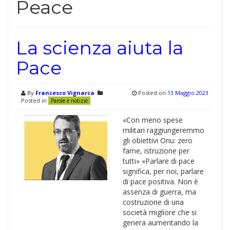
Peace
La scienza aiuta la
Pace
By
Francesco Vignarca
Posted on
13 Maggio 2023
Posted in
Parole e notizie
«Con meno spese
militari raggiungeremmo
gli obiettivi Onu: zero
fame, istruzione per
tutti» «Parlare di pace
significa, per noi, parlare
di pace positiva. Non è
assenza di guerra, ma
costruzione di una
società migliore che si
genera aumentando la