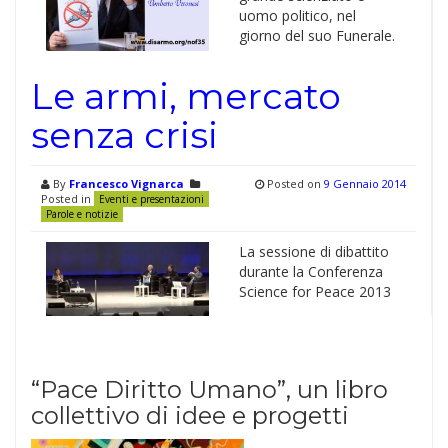
uomo politico, nel
giorno del suo Funerale.
Le armi, mercato
senza crisi
By
Francesco Vignarca
Posted on
9 Gennaio 2014
Posted in
Eventi e presentazioni
Parole e notizie
La sessione di dibattito
durante la Conferenza
Science for Peace 2013
“Pace Diritto Umano”, un libro
collettivo di idee e progetti