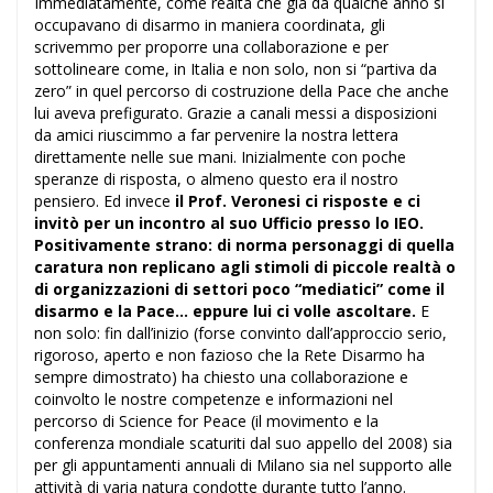
Immediatamente, come realtà che già da qualche anno si
occupavano di disarmo in maniera coordinata, gli
scrivemmo per proporre una collaborazione e per
sottolineare come, in Italia e non solo, non si “partiva da
zero” in quel percorso di costruzione della Pace che anche
lui aveva prefigurato. Grazie a canali messi a disposizioni
da amici riuscimmo a far pervenire la nostra lettera
direttamente nelle sue mani. Inizialmente con poche
speranze di risposta, o almeno questo era il nostro
pensiero. Ed invece
il Prof. Veronesi ci risposte e ci
invitò per un incontro al suo Ufficio presso lo IEO.
Positivamente strano: di norma personaggi di quella
caratura non replicano agli stimoli di piccole realtà o
di organizzazioni di settori poco “mediatici” come il
disarmo e la Pace… eppure lui ci volle ascoltare.
E
non solo: fin dall’inizio (forse convinto dall’approccio serio,
rigoroso, aperto e non fazioso che la Rete Disarmo ha
sempre dimostrato) ha chiesto una collaborazione e
coinvolto le nostre competenze e informazioni nel
percorso di Science for Peace (il movimento e la
conferenza mondiale scaturiti dal suo appello del 2008) sia
per gli appuntamenti annuali di Milano sia nel supporto alle
attività di varia natura condotte durante tutto l’anno.