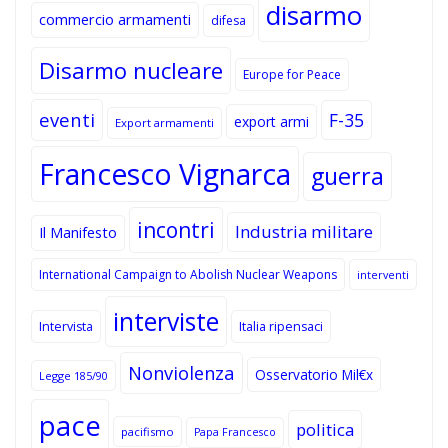
disarmo
commercio armamenti
difesa
Disarmo nucleare
Europe for Peace
eventi
F-35
export armi
Export armamenti
Francesco Vignarca
guerra
incontri
Industria militare
Il Manifesto
International Campaign to Abolish Nuclear Weapons
interventi
interviste
Intervista
Italia ripensaci
Nonviolenza
Osservatorio Mil€x
Legge 185/90
pace
politica
pacifismo
Papa Francesco