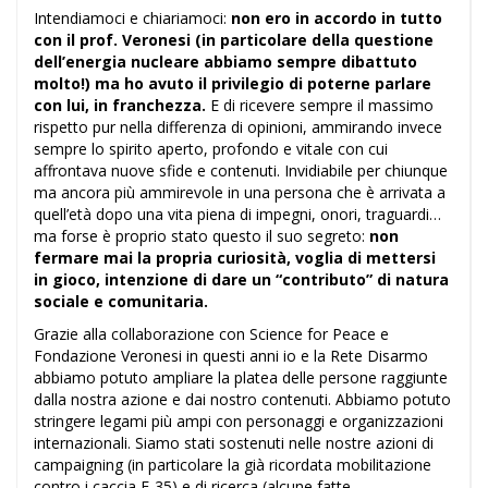
Intendiamoci e chiariamoci:
non ero in accordo in tutto
con il prof. Veronesi (in particolare della questione
dell’energia nucleare abbiamo sempre dibattuto
molto!) ma ho avuto il privilegio di poterne parlare
con lui, in franchezza.
E di ricevere sempre il massimo
rispetto pur nella differenza di opinioni, ammirando invece
sempre lo spirito aperto, profondo e vitale con cui
affrontava nuove sfide e contenuti. Invidiabile per chiunque
ma ancora più ammirevole in una persona che è arrivata a
quell’età dopo una vita piena di impegni, onori, traguardi…
ma forse è proprio stato questo il suo segreto:
non
fermare mai la propria curiosità, voglia di mettersi
in gioco, intenzione di dare un “contributo” di natura
sociale e comunitaria.
Grazie alla collaborazione con Science for Peace e
Fondazione Veronesi in questi anni io e la Rete Disarmo
abbiamo potuto ampliare la platea delle persone raggiunte
dalla nostra azione e dai nostro contenuti. Abbiamo potuto
stringere legami più ampi con personaggi e organizzazioni
internazionali. Siamo stati sostenuti nelle nostre azioni di
campaigning (in particolare la già ricordata mobilitazione
contro i caccia F-35) e di ricerca (alcune fatte