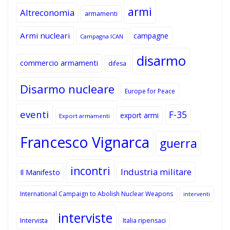
armi
Altreconomia
armamenti
Armi nucleari
campagne
Campagna ICAN
disarmo
commercio armamenti
difesa
Disarmo nucleare
Europe for Peace
eventi
F-35
export armi
Export armamenti
Francesco Vignarca
guerra
incontri
Industria militare
Il Manifesto
International Campaign to Abolish Nuclear Weapons
interventi
interviste
Intervista
Italia ripensaci