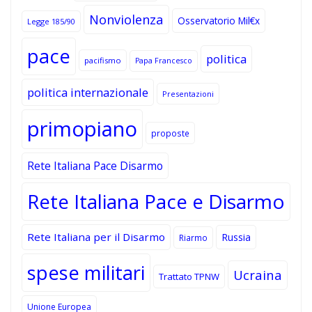
Nonviolenza
Osservatorio Mil€x
Legge 185/90
pace
politica
pacifismo
Papa Francesco
politica internazionale
Presentazioni
primopiano
proposte
Rete Italiana Pace Disarmo
Rete Italiana Pace e Disarmo
Rete Italiana per il Disarmo
Russia
Riarmo
spese militari
Ucraina
Trattato TPNW
Unione Europea