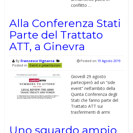
conflitto …
Alla Conferenza Stati
Parte del Trattato
ATT, a Ginevra
By
Francesco Vignarca
Posted on
19 Agosto 2019
Posted in
Eventi e presentazioni
Giovedì 29 agosto
parteciperò ad un “side
event” nell’ambito della
Quinta Conferenza degli
Stati che fanno parte del
Trattato ATT sui
trasferimenti di armi
Uno sguardo ampio