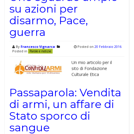
su azioni per
disarmo, Pace,
guerra
By
Francesco Vignarca
Posted on
20 Febbraio 2016
Posted in
Parole e notizie
Un mio articolo per il
sito di Fondazione
Culturale Etica
Passaparola: Vendita
di armi, un affare di
Stato sporco di
sangue