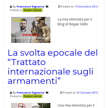
By
Francesco Vignarca
Posted on
15 Dicembre 2015
Posted in
Parole e notizie
La mia intervista per il
blog di Beppe Grillo
La svolta epocale del
“Trattato
internazionale sugli
armamenti”
By
Francesco Vignarca
Posted on
10 Gennaio 2015
Posted in
Parole e notizie
Una mia intervista per il