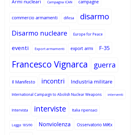
Armi nucleari
campagne
Campagna ICAN
disarmo
commercio armamenti
difesa
Disarmo nucleare
Europe for Peace
eventi
F-35
export armi
Export armamenti
Francesco Vignarca
guerra
incontri
Industria militare
Il Manifesto
International Campaign to Abolish Nuclear Weapons
interventi
interviste
Intervista
Italia ripensaci
Nonviolenza
Osservatorio Mil€x
Legge 185/90