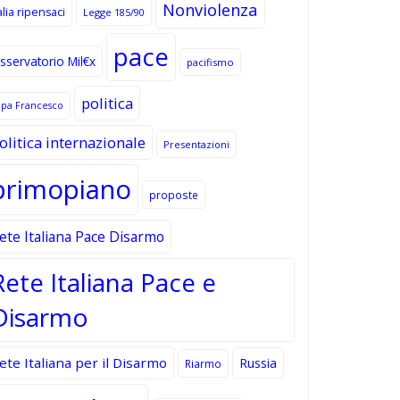
Nonviolenza
alia ripensaci
Legge 185/90
pace
sservatorio Mil€x
pacifismo
politica
apa Francesco
olitica internazionale
Presentazioni
primopiano
proposte
ete Italiana Pace Disarmo
Rete Italiana Pace e
Disarmo
ete Italiana per il Disarmo
Russia
Riarmo