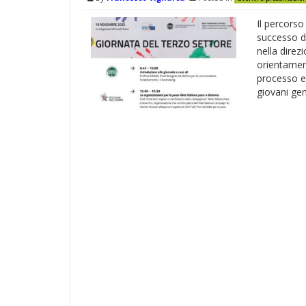
Il percorso
successo de
nella direz
orientament
processo ed
giovani gen