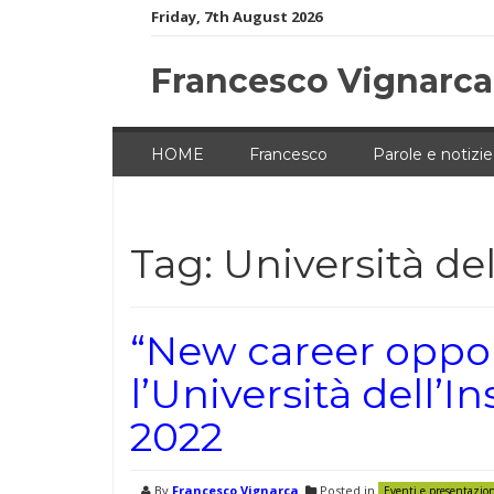
Skip
Friday, 7th August 2026
to
content
Francesco Vignarca
HOME
Francesco
Parole e notizie
Tag:
Università del
“New career oppor
l’Università dell’
2022
By
Francesco Vignarca
Posted in
Eventi e presentazio