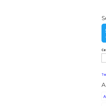
S
Ce
Tw
A
A