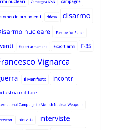
rmi nucleari
campagne
Campagna ICAN
disarmo
ommercio armamenti
difesa
Disarmo nucleare
Europe for Peace
venti
F-35
export armi
Export armamenti
Francesco Vignarca
guerra
incontri
Il Manifesto
ndustria militare
nternational Campaign to Abolish Nuclear Weapons
interviste
Intervista
terventi