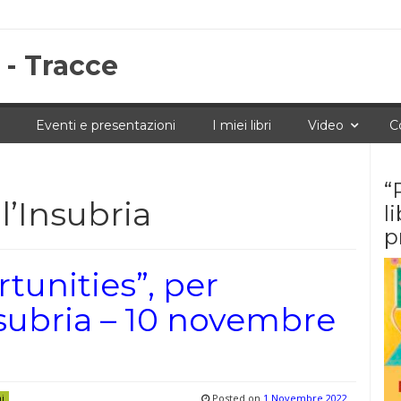
 - Tracce
Eventi e presentazioni
I miei libri
Video
C
“
l’Insubria
l
p
tunities”, per
Insubria – 10 novembre
Posted on
1 Novembre 2022
ni