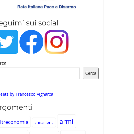
eguimi sui social
rca
Cerca
eets by Francesco Vignarca
rgomenti
armi
ltreconomia
armamenti