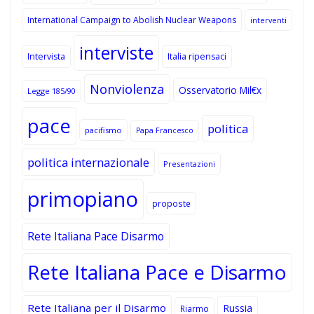
International Campaign to Abolish Nuclear Weapons
interventi
interviste
Intervista
Italia ripensaci
Nonviolenza
Osservatorio Mil€x
Legge 185/90
pace
politica
pacifismo
Papa Francesco
politica internazionale
Presentazioni
primopiano
proposte
Rete Italiana Pace Disarmo
Rete Italiana Pace e Disarmo
Rete Italiana per il Disarmo
Russia
Riarmo