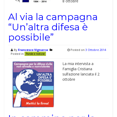
8 ottobre
Al via la campagna
“Un’altra difesa è
possibile”
By
Francesco Vignarca
Posted on
3 Ottobre 2014
Posted in
Parole e notizie
La mia intervista a
Famiglia Cristiana
sull’azione lanciata il 2
ottobre