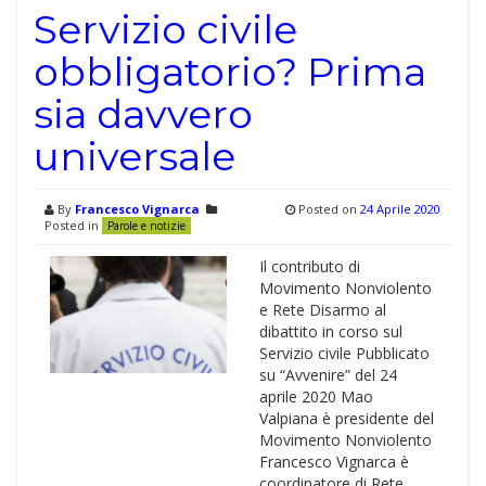
Servizio civile
obbligatorio? Prima
sia davvero
universale
By
Francesco Vignarca
Posted on
24 Aprile 2020
Posted in
Parole e notizie
Il contributo di
Movimento Nonviolento
e Rete Disarmo al
dibattito in corso sul
Servizio civile Pubblicato
su “Avvenire” del 24
aprile 2020 Mao
Valpiana è presidente del
Movimento Nonviolento
Francesco Vignarca è
coordinatore di Rete