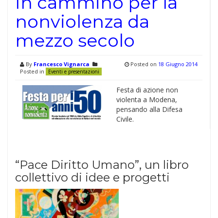
In cammino per la
nonviolenza da
mezzo secolo
By
Francesco Vignarca
Posted on
18 Giugno 2014
Posted in
Eventi e presentazioni
Festa di azione non
violenta a Modena,
pensando alla Difesa
Civile.
“Pace Diritto Umano”, un libro
collettivo di idee e progetti