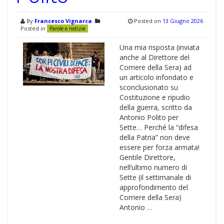
By
Francesco Vignarca
Posted on
13 Giugno 2026
Posted in
Parole e notizie
Una mia risposta (inviata
anche al Direttore del
Corriere della Sera) ad
un articolo infondato e
sconclusionato su
Costituzione e ripudio
della guerra, scritto da
Antonio Polito per
Sette… Perché la “difesa
della Patria” non deve
essere per forza armata!
Gentile Direttore,
nell’ultimo numero di
Sette (il settimanale di
approfondimento del
Corriere della Sera)
Antonio …