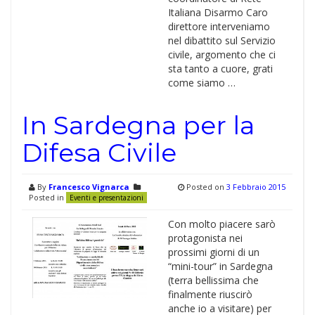
Italiana Disarmo Caro
direttore interveniamo
nel dibattito sul Servizio
civile, argomento che ci
sta tanto a cuore, grati
come siamo …
In Sardegna per la
Difesa Civile
By
Francesco Vignarca
Posted on
3 Febbraio 2015
Posted in
Eventi e presentazioni
Con molto piacere sarò
protagonista nei
prossimi giorni di un
“mini-tour” in Sardegna
(terra bellissima che
finalmente riuscirò
anche io a visitare) per