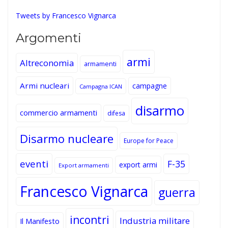
Tweets by Francesco Vignarca
Argomenti
armi
Altreconomia
armamenti
Armi nucleari
campagne
Campagna ICAN
disarmo
commercio armamenti
difesa
Disarmo nucleare
Europe for Peace
eventi
F-35
export armi
Export armamenti
Francesco Vignarca
guerra
incontri
Industria militare
Il Manifesto