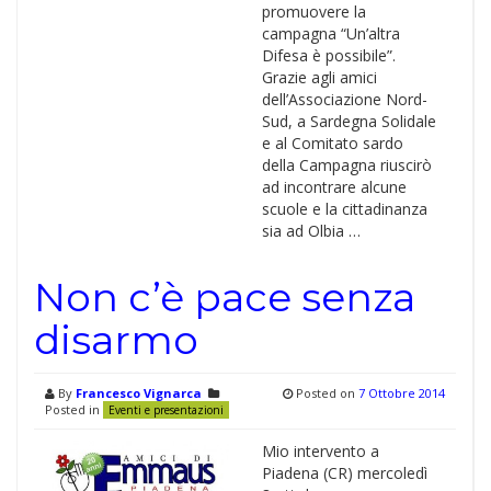
promuovere la
campagna “Un’altra
Difesa è possibile”.
Grazie agli amici
dell’Associazione Nord-
Sud, a Sardegna Solidale
e al Comitato sardo
della Campagna riuscirò
ad incontrare alcune
scuole e la cittadinanza
sia ad Olbia …
Non c’è pace senza
disarmo
By
Francesco Vignarca
Posted on
7 Ottobre 2014
Posted in
Eventi e presentazioni
Mio intervento a
Piadena (CR) mercoledì