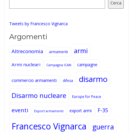
Cerca
Tweets by Francesco Vignarca
Argomenti
armi
Altreconomia
armamenti
Armi nucleari
campagne
Campagna ICAN
disarmo
commercio armamenti
difesa
Disarmo nucleare
Europe for Peace
eventi
F-35
export armi
Export armamenti
Francesco Vignarca
guerra