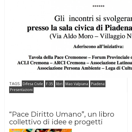
TAGS:
Difesa Civile
F-35
libri
Mao Valpiana
Piadena
Presentazioni
“Pace Diritto Umano”, un libro
collettivo di idee e progetti