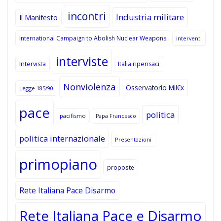
incontri
Industria militare
Il Manifesto
International Campaign to Abolish Nuclear Weapons
interventi
interviste
Intervista
Italia ripensaci
Nonviolenza
Osservatorio Mil€x
Legge 185/90
pace
politica
pacifismo
Papa Francesco
politica internazionale
Presentazioni
primopiano
proposte
Rete Italiana Pace Disarmo
Rete Italiana Pace e Disarmo