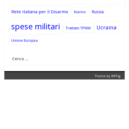
Rete Italiana per il Disarmo
Russia
Riarmo
spese militari
Ucraina
Trattato TPNW
Unione Europea
Ricerca
per:
Theme by
WPFig