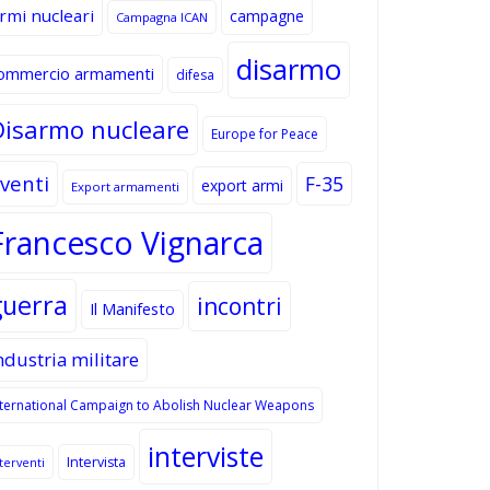
rmi nucleari
campagne
Campagna ICAN
disarmo
ommercio armamenti
difesa
Disarmo nucleare
Europe for Peace
venti
F-35
export armi
Export armamenti
Francesco Vignarca
guerra
incontri
Il Manifesto
ndustria militare
nternational Campaign to Abolish Nuclear Weapons
interviste
Intervista
terventi