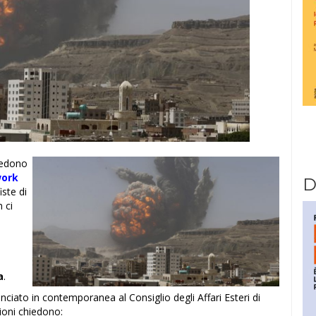
iedono
work
D
iste di
 ci
a
.
anciato in contemporanea al Consiglio degli Affari Esteri di
ioni chiedono: