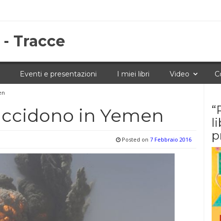
 - Tracce
Eventi e presentazioni
I miei libri
Video
C
en
“
uccidono in Yemen
l
p
Posted on
7 Febbraio 2016