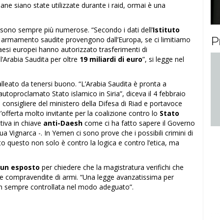
iane siano state utilizzate durante i raid, ormai è una
i, sono sempre più numerose. “Secondo i dati dell’
Istituto
P
di armamento saudite provengono dall’Europa, se ci limitiamo
i Paesi europei hanno autorizzato trasferimenti di
l’Arabia Saudita per oltre
19 miliardi di euro
”, si legge nel
alleato da tenersi buono. “L’Arabia Saudita è pronta a
autoproclamato Stato islamico in Siria”, diceva il 4 febbraio
, consigliere del ministero della Difesa di Riad e portavoce
’offerta molto invitante per la coalizione contro lo
Stato
tiva in chiave
anti-Daesh
come ci ha fatto sapere il Governo
 Vignarca -. In Yemen ci sono prove che i possibili crimini di
 questo non solo è contro la logica e contro l’etica, ma
un esposto
per chiedere che la magistratura verifichi che
 le compravendite di armi. “Una legge avanzatissima per
on sempre controllata nel modo adeguato”.