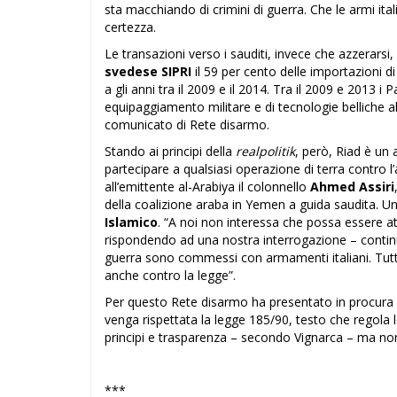
sta macchiando di crimini di guerra. Che le armi ital
certezza.
Le transazioni verso i sauditi, invece che azzerars
svedese SIPRI
il 59 per cento delle importazioni 
a gli anni tra il 2009 e il 2014. Tra il 2009 e 2013 
equipaggiamento militare e di tecnologie belliche al
comunicato di Rete disarmo.
Stando ai principi della
realpolitik
, però, Riad è un 
partecipare a qualsiasi operazione di terra contro l’
all’emittente al-Arabiya il colonnello
Ahmed Assiri
della coalizione araba in Yemen a guida saudita. Un
Islamico
. “A noi non interessa che possa essere at
rispondendo ad una nostra interrogazione – continua
guerra sono commessi con armamenti italiani. Tutto
anche contro la legge”.
Per questo Rete disarmo ha presentato in procura
venga rispettata la legge 185/90, testo che regola
principi e trasparenza – secondo Vignarca – ma n
***