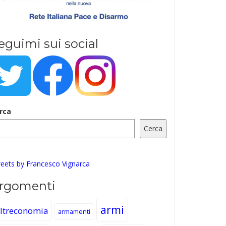
eguimi sui social
rca
Cerca
eets by Francesco Vignarca
rgomenti
armi
ltreconomia
armamenti