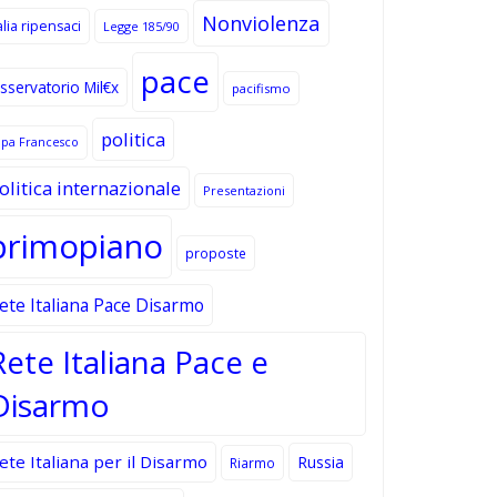
Nonviolenza
alia ripensaci
Legge 185/90
pace
sservatorio Mil€x
pacifismo
politica
apa Francesco
olitica internazionale
Presentazioni
primopiano
proposte
ete Italiana Pace Disarmo
Rete Italiana Pace e
Disarmo
ete Italiana per il Disarmo
Russia
Riarmo