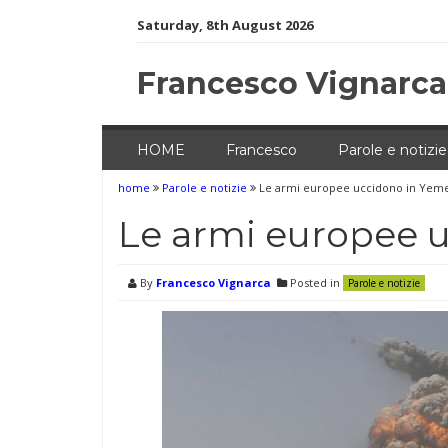
Skip
Saturday, 8th August 2026
to
content
Francesco Vignarca
HOME
Francesco
Parole e notizie
home
Parole e notizie
Le armi europee uccidono in Yem
Le armi europee 
By
Francesco Vignarca
Posted in
Parole e notizie