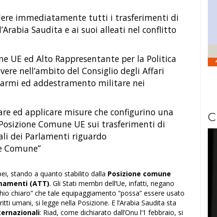
dere immediatamente tutti i trasferimenti di
’Arabia Saudita e ai suoi alleati nel conflitto
ne UE ed Alto Rappresentante per la Politica
ere nell’ambito del Consiglio degli Affari
u armi ed addestramento militare nei
are ed applicare misure che configurino una
C
 Posizione Comune UE sui trasferimenti di
ali dei Parlamenti riguardo
ne Comune”
i, stando a quanto stabilito dalla
Posizione comune
rmamenti (ATT)
. Gli Stati membri dell’Ue, infatti, negano
schio chiaro” che tale equipaggiamento “possa” essere usato
ritti umani, si legge nella Posizione. E l’Arabia Saudita sta
nternazionali
: Riad, come dichiarato dall’Onu l’1 febbraio, si