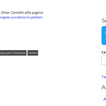
i Omar Caniello allla pagina
europee-uccidono-in-yemen/
S
Ce
liana per il Disarmo
Yemen
Tw
A
A