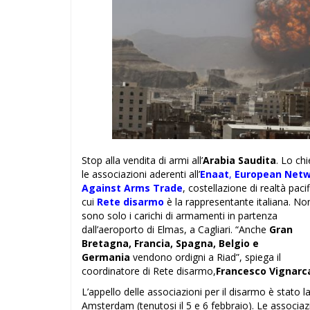
Stop alla vendita di armi all’
Arabia Saudita
. Lo ch
le associazioni aderenti all’
Enaat
,
European Net
Against Arms Trade
, costellazione di realtà pacif
cui
Rete disarmo
è la rappresentante italiana. Non
sono solo i carichi di armamenti in partenza
dall’aeroporto di Elmas, a Cagliari. “Anche
Gran
Bretagna, Francia, Spagna, Belgio e
Germania
vendono ordigni a Riad”, spiega il
coordinatore di Rete disarmo,
Francesco Vignarc
L’appello delle associazioni per il disarmo è stato l
Amsterdam (tenutosi il 5 e 6 febbraio). Le associaz