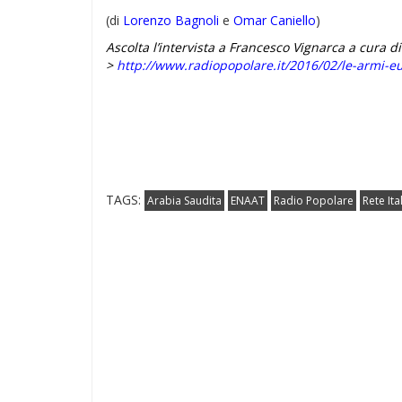
(di
Lorenzo Bagnoli
e
Omar Caniello
)
Ascolta l’intervista a Francesco Vignarca a cura d
>
http://www.radiopopolare.it/2016/02/le-armi-
TAGS:
Arabia Saudita
ENAAT
Radio Popolare
Rete Ita