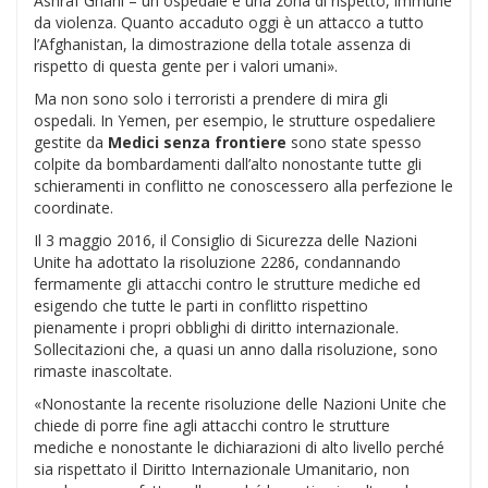
Ashraf Ghani – un ospedale è una zona di rispetto, immune
da violenza. Quanto accaduto oggi è un attacco a tutto
l’Afghanistan, la dimostrazione della totale assenza di
rispetto di questa gente per i valori umani».
Ma non sono solo i terroristi a prendere di mira gli
ospedali. In Yemen, per esempio, le strutture ospedaliere
gestite da
Medici senza frontiere
sono state spesso
colpite da bombardamenti dall’alto nonostante tutte gli
schieramenti in conflitto ne conoscessero alla perfezione le
coordinate.
Il 3 maggio 2016, il Consiglio di Sicurezza delle Nazioni
Unite ha adottato la risoluzione 2286, condannando
fermamente gli attacchi contro le strutture mediche ed
esigendo che tutte le parti in conflitto rispettino
pienamente i propri obblighi di diritto internazionale.
Sollecitazioni che, a quasi un anno dalla risoluzione, sono
rimaste inascoltate.
«Nonostante la recente risoluzione delle Nazioni Unite che
chiede di porre fine agli attacchi contro le strutture
mediche e nonostante le dichiarazioni di alto livello perché
sia rispettato il Diritto Internazionale Umanitario, non