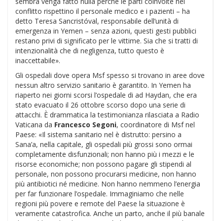
sembra venga fatto nulla perché le parti coinvolte nel
conflitto rispettino il personale medico e i pazienti – ha
detto Teresa Sancristóval, responsabile dell’unità di
emergenza in Yemen – senza azioni, questi gesti pubblici
restano privi di significato per le vittime. Sia che si tratti di
intenzionalità che di negligenza, tutto questo è
inaccettabile».
Gli ospedali dove opera Msf spesso si trovano in aree dove
nessun altro servizio sanitario è garantito. In Yemen ha
riaperto nei giorni scorsi l’ospedale di ad Haydan, che era
stato evacuato il 26 ottobre scorso dopo una serie di
attacchi. È drammatica la testimonianza rilasciata a Radio
Vaticana da
Francesco Segoni
, coordinatore di Msf nel
Paese: «Il sistema sanitario nel è distrutto: persino a
Sana’a, nella capitale, gli ospedali più grossi sono ormai
completamente disfunzionali; non hanno più i mezzi e le
risorse economiche; non possono pagare gli stipendi al
personale, non possono procurarsi medicine, non hanno
più antibiotici né medicine. Non hanno nemmeno l’energia
per far funzionare l’ospedale. Immaginiamo che nelle
regioni più povere e remote del Paese la situazione è
veramente catastrofica. Anche un parto, anche il più banale