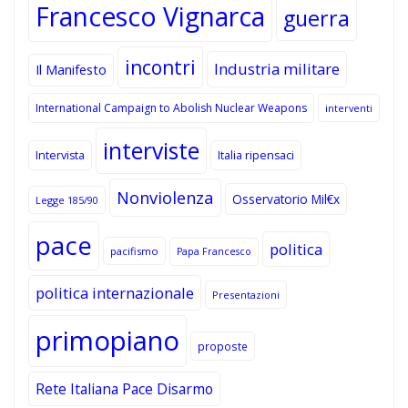
Francesco Vignarca
guerra
incontri
Industria militare
Il Manifesto
International Campaign to Abolish Nuclear Weapons
interventi
interviste
Intervista
Italia ripensaci
Nonviolenza
Osservatorio Mil€x
Legge 185/90
pace
politica
pacifismo
Papa Francesco
politica internazionale
Presentazioni
primopiano
proposte
Rete Italiana Pace Disarmo