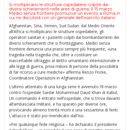
Si moltiplicano le strutture ospedaliere colpite dai
diversi schieramenti nelle aree di guerra. Il 15 marzo
Medici senza frontiere promuove un evento a Roma in
cui ne discuterà con un generale dell’esercito italiano.
Afghanistan, Siria, Yemen, Sud Sudan: dal Medio Oriente
all’Africa si moltiplicano le strutture ospedaliere, gli
operatori sanitari e i pazienti colpiti dai bombardamenti dei
diversi schieramenti che si fronteggiano. Medici senza
frontiere denuncia una prassi sempre più frequente, «una
tragedia nella tragedia che, oltre a costituire un
inaccettabile oltraggio al diritto umanitario internazionale e
alle leggi di guerra, priva milioni di persone della possibilità
di far ricorso a cure mediche» afferma Renzo Fricke,
Coordinatore Operazioni in Afghanistan.
L’ultimo attentato di una lunga serie è avvenuto l’8 marzo
contro l’ospedale Sardar Mohammad Daud Khan di Kabul.
Un commando è entrato nell’ospedale, che si trova davanti
all’ambasciata militare, e ha sparato per diverse ore,
provocando almeno trenta morti e una sessantina di feriti.
L’attacco è stato poi rivendicato dall’Isis.
«Per qualunque fede religiosa – ha dichiarato il presidente