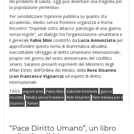
dei problemi di salute, oggi può diventare una tragedia per
la popolazione yemenita».
Per sensibilizzare l’opinione pubblica su quanto sta
accadendo, Medici senza frontiere organizza a Roma
l’incontro “Ospedali sotto attacco: patologia di una guerra
senza regole”, un dialogo tra l’organizzazione umanitaria e
il generale
Fabio Mini
condotto da
Lucia Annunziata
per
approfondire questo tema di drammatica attualità,
inaccettabile oltraggio al diritto umanitario internazionale,
proprio nel giorno del sesto anniversario del conflitto
siriano. Saranno presenti esponenti del Ministero degli
Affari Esteri, dell’Ordine dei Medici, della
Rete Disarmo
(con Francesco Vignarca)
ed esperti di diritto
internazionale.
TAGS:
export armi
Fabio Mini
Gabriele Eminente
guerra
incontri
Medici senza frontiere
Rete Disarmo
Rete Italiana per il
Disarmo
Yemen
“Pace Diritto Umano”, un libro