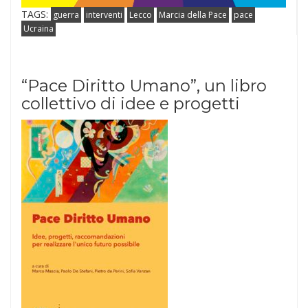
TAGS:
guerra
interventi
Lecco
Marcia della Pace
pace
Ucraina
“Pace Diritto Umano”, un libro
collettivo di idee e progetti