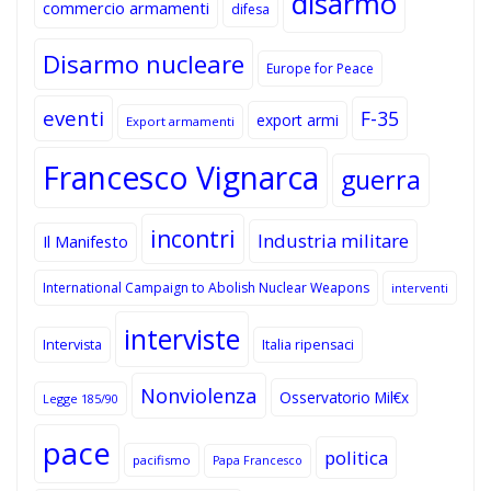
disarmo
commercio armamenti
difesa
Disarmo nucleare
Europe for Peace
eventi
F-35
export armi
Export armamenti
Francesco Vignarca
guerra
incontri
Industria militare
Il Manifesto
International Campaign to Abolish Nuclear Weapons
interventi
interviste
Intervista
Italia ripensaci
Nonviolenza
Osservatorio Mil€x
Legge 185/90
pace
politica
pacifismo
Papa Francesco