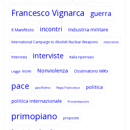
Francesco Vignarca
guerra
incontri
Industria militare
Il Manifesto
International Campaign to Abolish Nuclear Weapons
interventi
interviste
Intervista
Italia ripensaci
Nonviolenza
Osservatorio Mil€x
Legge 185/90
pace
politica
pacifismo
Papa Francesco
politica internazionale
Presentazioni
primopiano
proposte