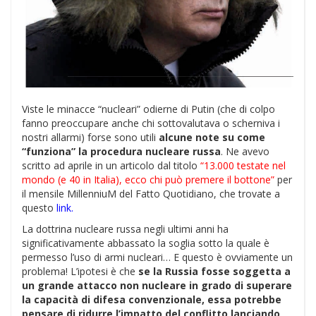
Viste le minacce “nucleari” odierne di Putin (che di colpo
fanno preoccupare anche chi sottovalutava o scherniva i
nostri allarmi) forse sono utili
alcune note su come
“funziona” la procedura nucleare russa
. Ne avevo
scritto ad aprile in un articolo dal titolo
“13.000 testate nel
mondo (e 40 in Italia), ecco chi può premere il bottone”
per
il mensile MillenniuM del Fatto Quotidiano, che trovate a
questo
link
.
La dottrina nucleare russa negli ultimi anni ha
significativamente abbassato la soglia sotto la quale è
permesso l’uso di armi nucleari… E questo è ovviamente un
problema! L’ipotesi è che
se la Russia fosse soggetta a
un grande attacco non nucleare in grado di superare
la capacità di difesa convenzionale, essa potrebbe
pensare di ridurre l’impatto del conflitto lanciando