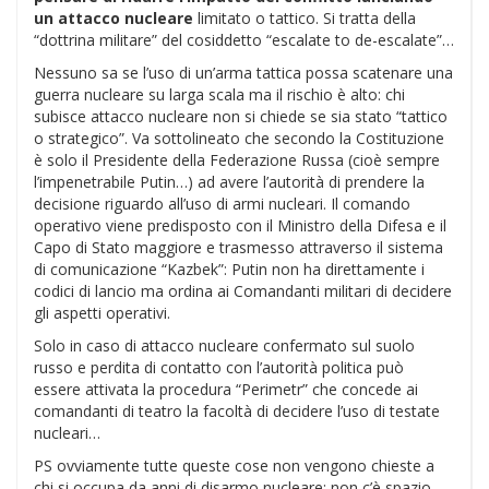
un attacco nucleare
limitato o tattico. Si tratta della
“dottrina militare” del cosiddetto “escalate to de-escalate”…
Nessuno sa se l’uso di un’arma tattica possa scatenare una
guerra nucleare su larga scala ma il rischio è alto: chi
subisce attacco nucleare non si chiede se sia stato “tattico
o strategico”. Va sottolineato che secondo la Costituzione
è solo il Presidente della Federazione Russa (cioè sempre
l’impenetrabile Putin…) ad avere l’autorità di prendere la
decisione riguardo all’uso di armi nucleari. Il comando
operativo viene predisposto con il Ministro della Difesa e il
Capo di Stato maggiore e trasmesso attraverso il sistema
di comunicazione “Kazbek”: Putin non ha direttamente i
codici di lancio ma ordina ai Comandanti militari di decidere
gli aspetti operativi.
Solo in caso di attacco nucleare confermato sul suolo
russo e perdita di contatto con l’autorità politica può
essere attivata la procedura “Perimetr” che concede ai
comandanti di teatro la facoltà di decidere l’uso di testate
nucleari…
PS ovviamente tutte queste cose non vengono chieste a
chi si occupa da anni di disarmo nucleare: non c’è spazio