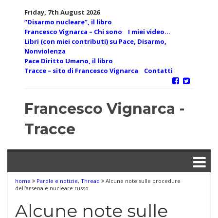
Skip
Friday, 7th August 2026
to
“Disarmo nucleare”, il libro
content
Francesco Vignarca – Chi sono
I miei video…
Libri (con miei contributi) su Pace, Disarmo,
Nonviolenza
Pace Diritto Umano, il libro
Tracce – sito di Francesco Vignarca
Contatti
Francesco Vignarca -
Tracce
home
Parole e notizie
,
Thread
Alcune note sulle procedure
dell’arsenale nucleare russo
Alcune note sulle